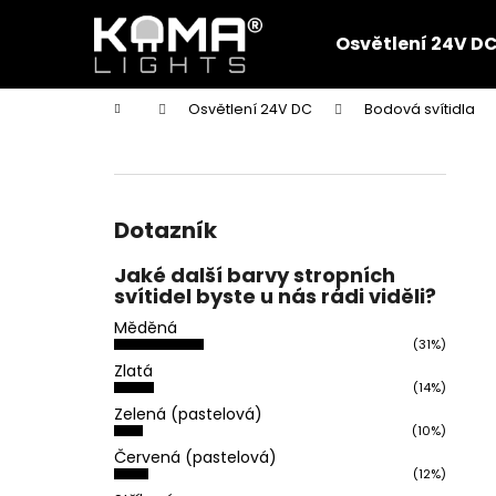
K
Přejít
na
o
Osvětlení 24V D
obsah
Zpět
Zpět
š
do
do
í
Domů
Osvětlení 24V DC
Bodová svítidla
k
obchodu
obchodu
P
o
s
t
Dotazník
r
Jaké další barvy stropních
a
svítidel byste u nás rádi viděli?
n
Měděná
n
(31%)
í
Zlatá
(14%)
p
Zelená (pastelová)
a
(10%)
n
Červená (pastelová)
(12%)
e