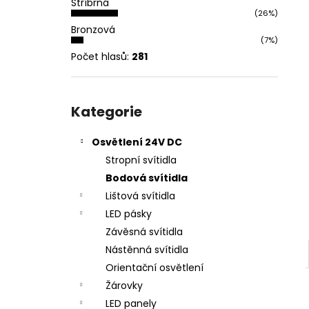
Stříbrná
l
(26%)
Bronzová
(7%)
Počet hlasů:
281
Přeskočit
kategorie
Kategorie
Osvětlení 24V DC
Stropní svítidla
Bodová svítidla
Lištová svítidla
LED pásky
Závěsná svítidla
Nástěnná svítidla
Orientační osvětlení
Žárovky
LED panely