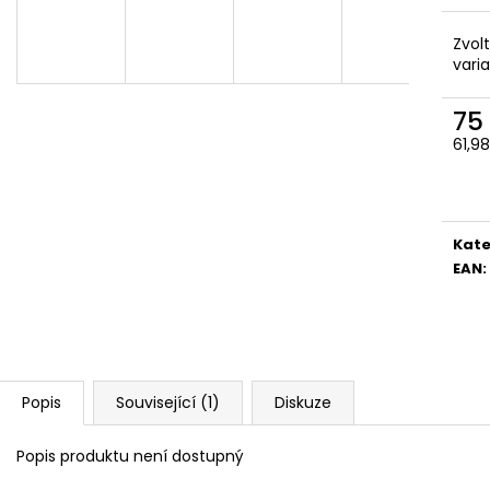
Zvol
vari
75
61,9
Měr
cena
Kate
EAN
:
Popis
Související (1)
Diskuze
Popis produktu není dostupný