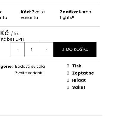
te
Kód:
Zvolte
Značka:
Kama
antu
variantu
Lights®
 Kč
/ ks
8 Kč bez DPH
ná
DO KOŠÍKU
:
Tisk
gorie
:
Bodová svítidla
Zvolte variantu
Zeptat se
Hlídat
Sdílet