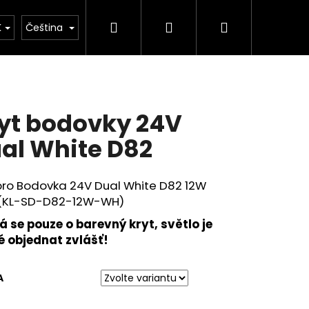
Hledat
Přihlášení
Nákupní
kulačka
K
Čeština
košík
yt bodovky 24V
al White D82
pro Bodovka 24V Dual White D82 12W
 (KL-SD-D82-12W-WH)
 se pouze o barevný kryt, světlo je
é objednat zvlášť!
A