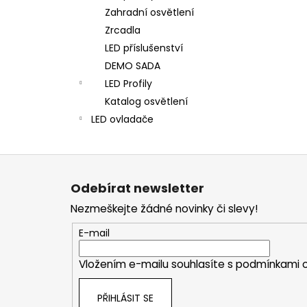
Zahradní osvětlení
Zrcadla
LED příslušenství
DEMO SADA
LED Profily
Katalog osvětlení
LED ovladače
Z
á
Odebírat newsletter
p
Nezmeškejte žádné novinky či slevy!
a
t
E-mail
í
Vložením e-mailu souhlasíte s
podmínkami o
PŘIHLÁSIT SE