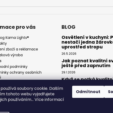
rmace pro vás
BLOG
Osvětlení v kuchyni: 
log Kama Lights®
nestačí jedna žárovk
akty
uprostřed stropu
ení zboží a reklamace
26.5.2026
zková výroba
Jak poznat kvalitní s
s
ještě před zapnutím
odní podmínky
ínky ochrany osobních
29.1.2026
ů
Když se potká kvalitn
návrh a precizní světl
používá soubory cookie. Dalším
Spolupráce Kama Lig
Odmítnout
S
× Feel Design
m tohoto webu vyjadřujete
ejich používáním... Více informací
13.1.2026