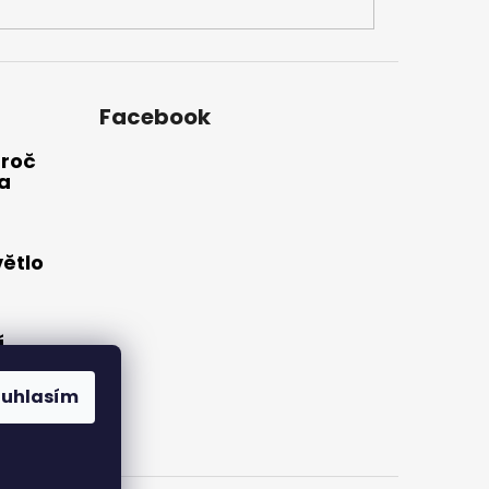
Facebook
Proč
a
větlo
í
o:
hts®
ouhlasím