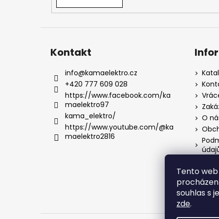
Kontakt
Info
info
@
kamaelektro.cz
Kata
+420 777 609 028
Kont
https://www.facebook.com/ka
Vrác
maelektro97
Zaká
kama_elektro/
O ná
https://www.youtube.com/@ka
Obch
maelektro2816
Podm
údaj
Tento web 
procházení
souhlas s j
zde
.