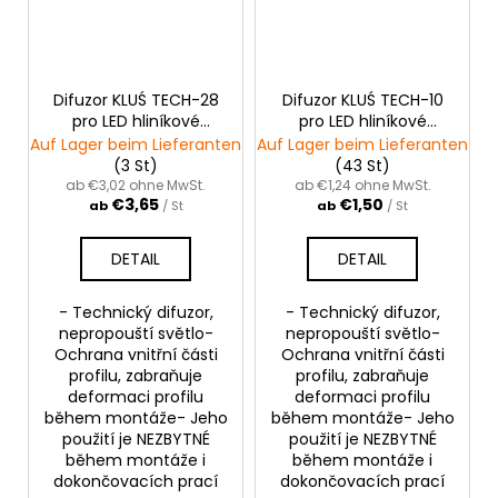
Difuzor KLUŚ TECH-28
Difuzor KLUŚ TECH-10
pro LED hliníkové
pro LED hliníkové
profily |šedý
profily |šedý
Auf Lager beim Lieferanten
Auf Lager beim Lieferanten
(3 St)
(43 St)
ab €3,02 ohne MwSt.
ab €1,24 ohne MwSt.
€3,65
€1,50
ab
/ St
ab
/ St
DETAIL
DETAIL
- Technický difuzor,
- Technický difuzor,
nepropouští světlo-
nepropouští světlo-
Ochrana vnitřní části
Ochrana vnitřní části
profilu, zabraňuje
profilu, zabraňuje
deformaci profilu
deformaci profilu
během montáže- Jeho
během montáže- Jeho
použití je NEZBYTNÉ
použití je NEZBYTNÉ
během montáže i
během montáže i
dokončovacích prací
dokončovacích prací