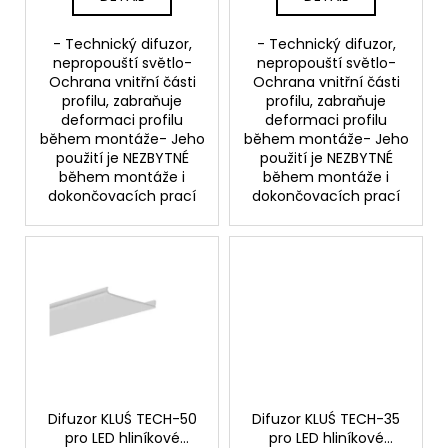
k
t
- Technický difuzor,
- Technický difuzor,
e
nepropouští světlo-
nepropouští světlo-
Ochrana vnitřní části
Ochrana vnitřní části
profilu, zabraňuje
profilu, zabraňuje
deformaci profilu
deformaci profilu
během montáže- Jeho
během montáže- Jeho
použití je NEZBYTNÉ
použití je NEZBYTNÉ
během montáže i
během montáže i
dokončovacích prací
dokončovacích prací
Difuzor KLUŚ TECH-50
Difuzor KLUŚ TECH-35
pro LED hliníkové
pro LED hliníkové