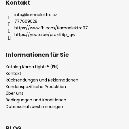
i
Kontakt
s
t
info
@
kamaelektro.cz
e
777609028
https://www.fb.com/Kamaelektro97
https://youtu.be/pruziK9p_gw
Informationen für Sie
Katalog Kama Lights® (EN)
Kontakt
Rücksendungen und Reklamationen
Kundenspezifische Produktion
Über uns
Bedingungen und Konditionen
Datenschutzbestimmungen
BLOG