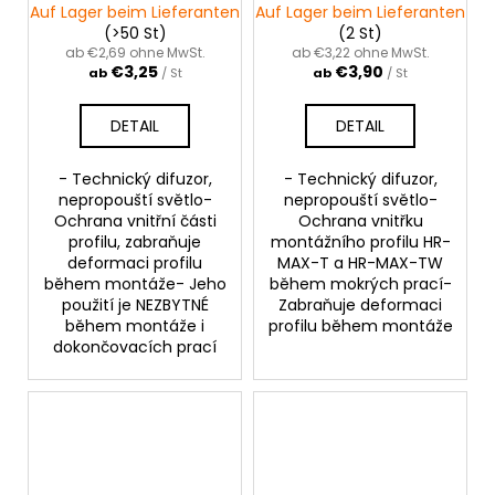
profily |šedý
profily |šedý
Auf Lager beim Lieferanten
Auf Lager beim Lieferanten
(>50 St)
(2 St)
ab €2,69 ohne MwSt.
ab €3,22 ohne MwSt.
€3,25
€3,90
ab
/ St
ab
/ St
DETAIL
DETAIL
- Technický difuzor,
- Technický difuzor,
nepropouští světlo-
nepropouští světlo-
Ochrana vnitřní části
Ochrana vnitřku
profilu, zabraňuje
montážního profilu HR-
deformaci profilu
MAX-T a HR-MAX-TW
během montáže- Jeho
během mokrých prací-
použití je NEZBYTNÉ
Zabraňuje deformaci
během montáže i
profilu během montáže
dokončovacích prací