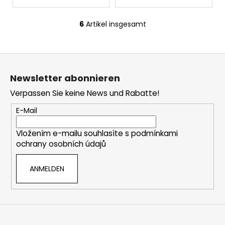
6
Artikel insgesamt
S
t
e
F
u
u
e
Newsletter abonnieren
ß
r
Verpassen Sie keine News und Rabatte!
e
z
l
e
E-Mail
e
i
m
Vložením e-mailu souhlasíte s
podmínkami
l
e
ochrany osobních údajů
e
n
t
ANMELDEN
e
d
e
r
L