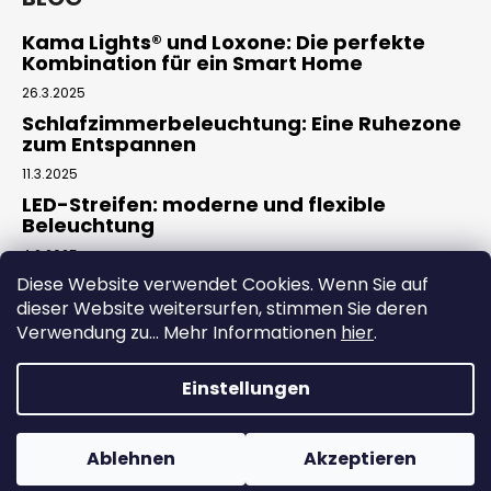
Kama Lights® und Loxone: Die perfekte
Kombination für ein Smart Home
26.3.2025
Schlafzimmerbeleuchtung: Eine Ruhezone
zum Entspannen
11.3.2025
LED-Streifen: moderne und flexible
Beleuchtung
4.2.2025
Diese Website verwendet Cookies. Wenn Sie auf
dieser Website weitersurfen, stimmen Sie deren
Facebook
Verwendung zu... Mehr Informationen
hier
.
Einstellungen
Erstellt von Shoptet
Ablehnen
Akzeptieren
Copyright 2026
Kama elektro
. Alle Rechte vorbehalten.