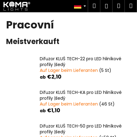
W
Zum
Suchen
Ware
M
Login
Inhalt
a
springen
Zurück
Zurück
r
Pracovní
zum
zum
e
W
n
Meistverkauft
a
k
s
o
s
r
Difuzor KLUŚ TECH-22 pro LED hliníkové
u
profily |šedý
b
Auf Lager beim Lieferanten
(5 St)
c
€2,10
ab
h
e
Difuzor KLUŚ TECH-KA pro LED hliníkové
n
profily |šedý
S
Auf Lager beim Lieferanten
(46 St)
€1,10
i
ab
e
Difuzor KLUŚ TECH-50 pro LED hliníkové
?
profily |šedý