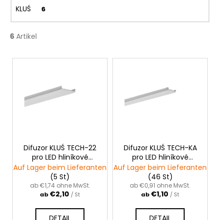
n
KLUŚ
6
g
6
Artikel
L
i
s
t
e
d
e
r
Difuzor KLUŚ TECH-22
Difuzor KLUŚ TECH-KA
pro LED hliníkové
pro LED hliníkové
P
profily |šedý
profily |šedý
Auf Lager beim Lieferanten
Auf Lager beim Lieferanten
r
(5 St)
(46 St)
o
ab €1,74 ohne MwSt.
ab €0,91 ohne MwSt.
€2,10
€1,10
ab
/ St
ab
/ St
d
u
DETAIL
DETAIL