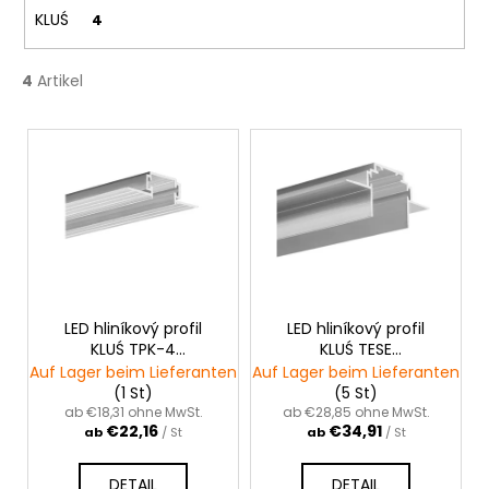
n
KLUŚ
4
g
4
Artikel
L
i
s
t
e
d
e
r
LED hliníkový profil
LED hliníkový profil
KLUŚ TPK-4
KLUŚ TESE
P
|neanodizovaný
|neanodizovaný
Auf Lager beim Lieferanten
Auf Lager beim Lieferanten
r
(1 St)
(5 St)
o
ab €18,31 ohne MwSt.
ab €28,85 ohne MwSt.
€22,16
€34,91
ab
/ St
ab
/ St
d
u
DETAIL
DETAIL