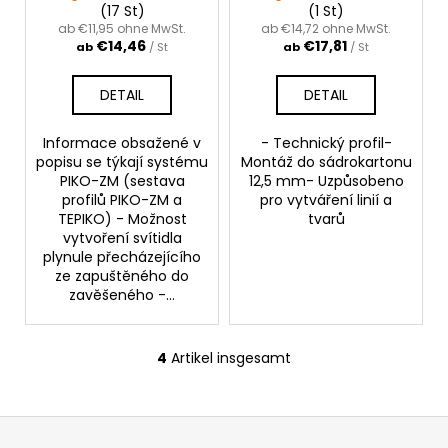
(17 St)
(1 St)
ab €11,95 ohne MwSt.
ab €14,72 ohne MwSt.
€14,46
€17,81
ab
/ St
ab
/ St
DETAIL
DETAIL
Informace obsažené v
- Technický profil-
popisu se týkají systému
Montáž do sádrokartonu
PIKO-ZM (sestava
12,5 mm- Uzpůsobeno
profilů PIKO-ZM a
pro vytváření linií a
TEPIKO) - Možnost
tvarů
vytvoření svítidla
plynule přecházejícího
ze zapuštěného do
zavěšeného -...
4
Artikel insgesamt
S
t
e
F
u