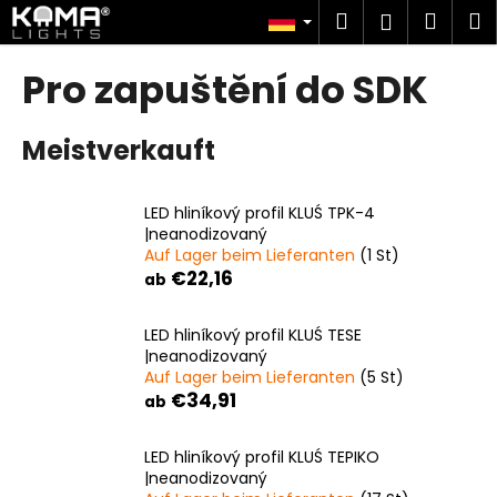
W
Zum
Suchen
Ware
M
Login
Inhalt
a
springen
Zurück
Zurück
r
Pro zapuštění do SDK
zum
zum
e
W
n
Meistverkauft
a
k
s
o
s
r
LED hliníkový profil KLUŚ TPK-4
u
|neanodizovaný
b
Auf Lager beim Lieferanten
(1 St)
c
€22,16
ab
h
e
LED hliníkový profil KLUŚ TESE
n
|neanodizovaný
S
Auf Lager beim Lieferanten
(5 St)
€34,91
i
ab
e
LED hliníkový profil KLUŚ TEPIKO
?
|neanodizovaný