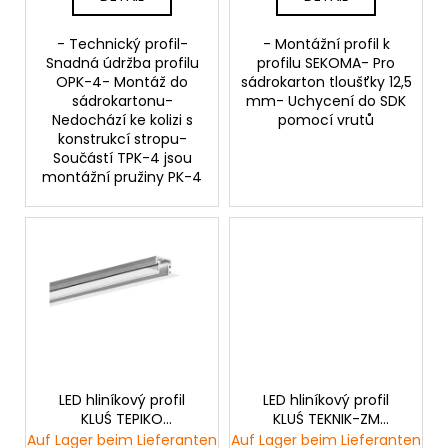
k
t
- Technický profil-
- Montážní profil k
e
Snadná údržba profilu
profilu SEKOMA- Pro
OPK-4- Montáž do
sádrokarton tloušťky 12,5
sádrokartonu-
mm- Uchycení do SDK
Nedochází ke kolizi s
pomocí vrutů
konstrukcí stropu-
Součástí TPK-4 jsou
montážní pružiny PK-4
LED hliníkový profil
LED hliníkový profil
KLUŚ TEPIKO
KLUŚ TEKNIK-ZM
|neanodizovaný
|neanodizovaný
Auf Lager beim Lieferanten
Auf Lager beim Lieferanten