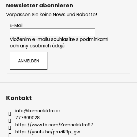
u
e
Newsletter abonnieren
ß
r
Verpassen Sie keine News und Rabatte!
e
z
l
e
E-Mail
e
i
m
Vložením e-mailu souhlasíte s
podmínkami
l
e
ochrany osobních údajů
e
n
t
ANMELDEN
e
d
e
r
L
i
Kontakt
s
t
info
@
kamaelektro.cz
e
777609028
https://www.fb.com/Kamaelektro97
https://youtu.be/pruziK9p_gw