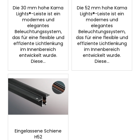
k
Die 30 mm hohe Kama
Die 52 mm hohe Kama
t
Lights®-Leiste ist ein
Lights®-Leiste ist ein
e
modernes und
modernes und
elegantes
elegantes
Beleuchtungssystem,
Beleuchtungssystem,
das für eine flexible und
das für eine flexible und
effiziente Lichtlenkung
effiziente Lichtlenkung
im Innenbereich
im Innenbereich
entwickelt wurde.
entwickelt wurde.
Diese...
Diese...
Eingelassene Schiene
H52