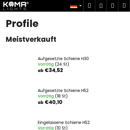
W
Zum
Suchen
Ware
M
Login
Inhalt
a
springen
Zurück
Zurück
r
Profile
zum
zum
e
W
n
Meistverkauft
a
k
s
o
s
r
Aufgesetzte Schiene H30
u
b
Vorrätig
(24 St)
c
€34,52
ab
h
e
n
Aufgesetzte Schiene H52
Vorrätig
(18 St)
S
€40,10
ab
i
e
?
Eingelassene Schiene H52
Vorrätig
(10 St)