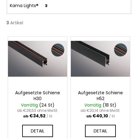
n
Kama Lights®
3
g
3
Artikel
L
i
s
t
e
d
e
r
Aufgesetzte Schiene
Aufgesetzte Schiene
H30
H52
P
Vorrätig
(24 St)
Vorrätig
(18 St)
r
ab €28,53 ohne MwSt.
ab €33,14 ohne MwSt.
€34,52
€40,10
o
ab
/ St
ab
/ St
d
DETAIL
DETAIL
u