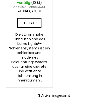
Vorrätig
(10 St)
ab €39,50 ohne MwSt.
€47,79
ab
/ St
DETAIL
Die 52 mm hohe
Einbauschiene des
Kama Lights®-
Schienensystems ist ein
schlankes und
modernes
Beleuchtungssystem,
das für eine diskrete
und effiziente
Lichtlenkung in
Innenräumen...
3
Artikel insgesamt
S
t