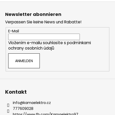
e
F
u
u
e
Newsletter abonnieren
ß
r
Verpassen Sie keine News und Rabatte!
e
z
l
e
E-Mail
e
i
m
Vložením e-mailu souhlasíte s
podmínkami
l
e
ochrany osobních údajů
e
n
t
ANMELDEN
e
d
e
r
L
i
Kontakt
s
t
info
@
kamaelektro.cz
e
777609028
https://www.fb.com/Kamaelektro97