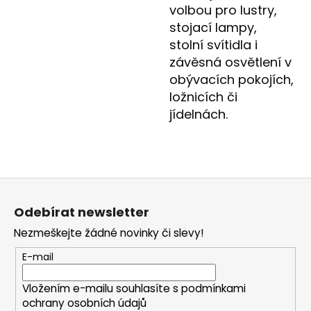
volbou pro lustry,
stojací lampy,
stolní svítidla i
závěsná osvětlení v
obývacích pokojích,
ložnicích či
jídelnách.
Z
á
Odebírat newsletter
p
Nezmeškejte žádné novinky či slevy!
a
t
E-mail
í
Vložením e-mailu souhlasíte s
podmínkami
ochrany osobních údajů