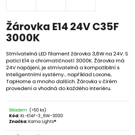
a
j
í
Žárovka E14 24V C35F
t
3000K
?
Stmívatelná LED filament žárovka 3,6W na 24V.
S
paticí E14 a chromatičností 3000K. Žárovka má
24V napájení,
je stmívatelná
a kompatibilní s
HLEDAT
inteligentními systémy... například Loxone,
TapHome a mnoho dalších.
Žárovka v čirém
provedení a vhodná do každého interiéru.
D
o
p
Skladem
(>50 ks)
o
Kód:
KL-E14F-3_6W-3000
Značka:
Kama Lights®
r
u