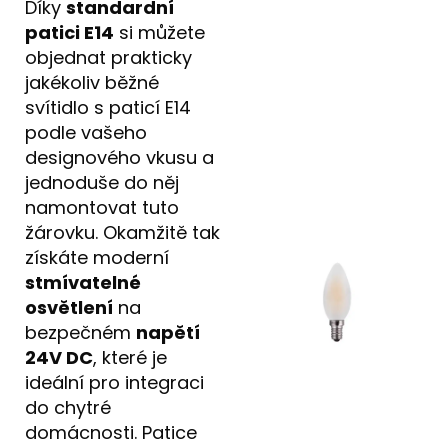
Díky
standardní
patici E14
si můžete
objednat prakticky
jakékoliv běžné
svítidlo s paticí E14
podle vašeho
designového vkusu a
jednoduše do něj
namontovat tuto
žárovku. Okamžitě tak
získáte moderní
stmívatelné
osvětlení
na
bezpečném
napětí
24V DC
, které je
ideální pro integraci
do chytré
domácnosti. Patice