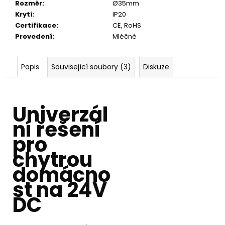
Rozměr
:
Ø35mm
Krytí
:
IP20
Certifikace
:
CE, RoHS
Provedení
:
Mléčné
Popis
Související soubory (3)
Diskuze
Univerzál
ní řešení
pro
chytrou
domácno
st na 24V
DC