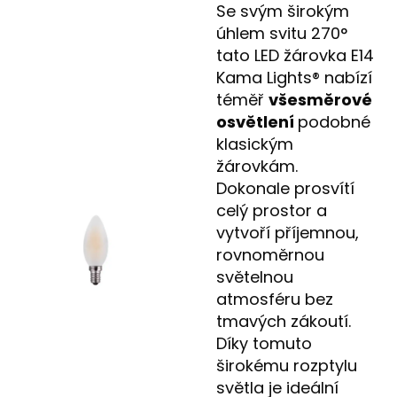
Se svým širokým
úhlem svitu 270°
tato LED žárovka E14
Kama Lights® nabízí
téměř
všesměrové
osvětlení
podobné
klasickým
žárovkám.
Dokonale prosvítí
celý prostor a
vytvoří příjemnou,
rovnoměrnou
světelnou
atmosféru bez
tmavých zákoutí.
Díky tomuto
širokému rozptylu
světla je ideální