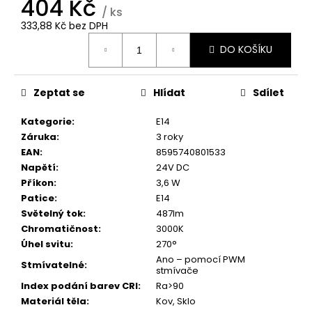
404 Kč
č
/ ks
u
333,88 Kč bez DPH
j
Měrná
e
DO KOŠÍKU
cena:
m
e
Zeptat se
Hlídat
Sdílet
Kategorie
:
E14
Záruka
:
3 roky
EAN
:
8595740801533
Napětí
:
24V DC
Příkon
:
3,6 W
Patice
:
E14
Světelný tok
:
487lm
Chromatičnost
:
3000K
Úhel svitu
:
270°
Ano – pomocí PWM
Stmívatelné
:
stmívače
Index podání barev CRI
:
Ra>90
Materiál těla
:
Kov, Sklo