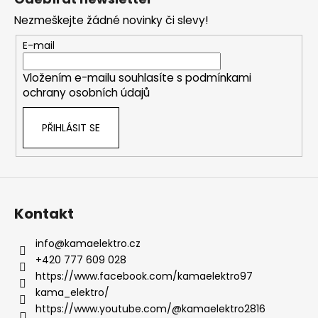
p
a
Nezmeškejte žádné novinky či slevy!
c
a
í
t
E-mail
p
í
r
Vložením e-mailu souhlasíte s
podmínkami
v
ochrany osobních údajů
k
y
PŘIHLÁSIT SE
v
ý
p
i
s
u
Kontakt
info
@
kamaelektro.cz
+420 777 609 028
https://www.facebook.com/kamaelektro97
kama_elektro/
https://www.youtube.com/@kamaelektro2816