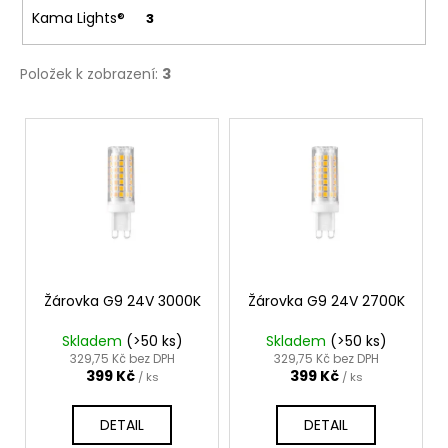
č
Kama Lights®
3
u
j
e
Položek k zobrazení:
3
m
e
V
ý
p
i
s
p
r
o
Žárovka G9 24V 3000K
Žárovka G9 24V 2700K
d
Skladem
(>50 ks)
Skladem
(>50 ks)
u
329,75 Kč bez DPH
329,75 Kč bez DPH
399 Kč
399 Kč
k
/ ks
/ ks
t
DETAIL
DETAIL
ů