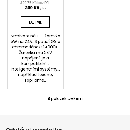
329,75 Kč bez DPH
399 Kč
/ ks
DETAIL
Stmívatelná LED žárovka
5W na 24V. S paticí G9 a
chromatičností 4000K.
Žárovka má 24V
napájení, je a
kompatibilní s
inteligentními systémy...
například Loxone,
TapHome...
3
položek celkem
O
v
l
Z
á
á
d
Odebírat newsletter