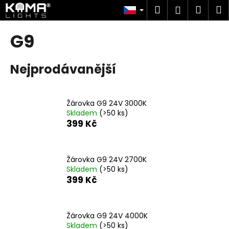
K
Přejít
Hledat
Náku
M
Přihlášen
na
o
obsah
Zpět
Zpět
košík
š
G9
í
C
k
Nejprodávanější
o
p
o
Žárovka G9 24V 3000K
t
Skladem
(>50 ks)
ř
399 Kč
e
b
u
Žárovka G9 24V 2700K
Skladem
(>50 ks)
j
399 Kč
e
t
e
Žárovka G9 24V 4000K
n
Skladem
(>50 ks)