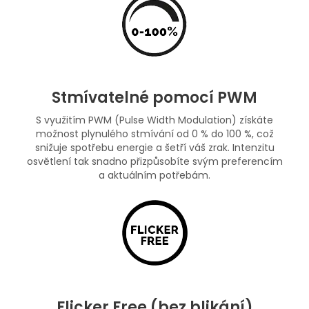
Stmívatelné pomocí PWM
S využitím PWM (Pulse Width Modulation) získáte
možnost plynulého stmívání od 0 % do 100 %, což
snižuje spotřebu energie a šetří váš zrak. Intenzitu
osvětlení tak snadno přizpůsobíte svým preferencím
a aktuálním potřebám.
Flicker Free (bez blikání)