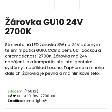
a
j
í
Žárovka GU10 24V
t
2700K
?
Stmívatelná LED žárovka 8W na 24V s černým
tělem.
S paticí GU10, COB čipem, 60º čočkou a
chromatičností 2700K. Žárovka má 24V
HLEDAT
napájení,
je
a kompatibilní s inteligentními
systémy... například Loxone, TapHome a mnoho
dalších.
Žárovka je pevná a má hliníkové tělo.
D
o
p
Skladem
(>50 ks)
o
Kód:
KL-GU10-8W-2700-BK
Značka:
Kama Lights®
r
u