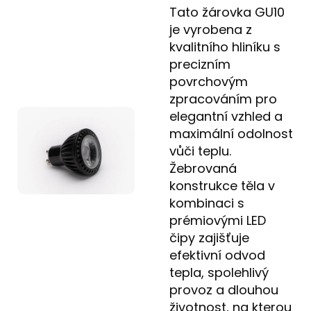
Tato žárovka GU10
je vyrobena z
kvalitního hliníku s
precizním
povrchovým
zpracováním pro
elegantní vzhled a
maximální odolnost
vůči teplu.
Žebrovaná
konstrukce těla v
kombinaci s
prémiovými LED
čipy zajišťuje
efektivní odvod
tepla, spolehlivý
provoz a dlouhou
životnost, na kterou