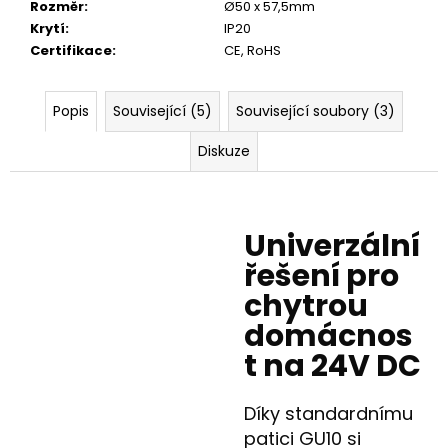
Rozměr
:
Ø50 x 57,5mm
Krytí
:
IP20
Certifikace
:
CE, RoHS
Popis
Související (5)
Související soubory (3)
Diskuze
Univerzální
řešení pro
chytrou
domácnos
t na 24V DC
Díky standardnímu
patici GU10 si