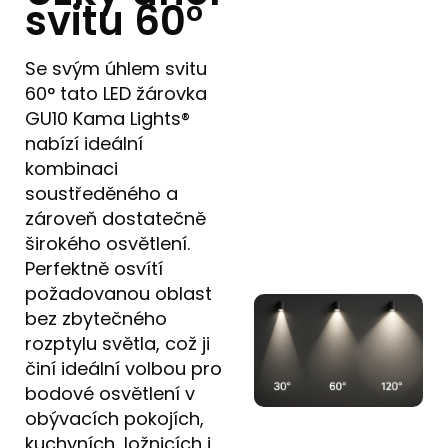
svitu 60°
Se svým úhlem svitu
60° tato LED žárovka
GU10 Kama Lights®
nabízí ideální
kombinaci
soustředěného a
zároveň dostatečně
širokého osvětlení.
Perfektně osvítí
požadovanou oblast
bez zbytečného
rozptylu světla, což ji
činí ideální volbou pro
bodové osvětlení v
obývacích pokojích,
kuchyních, ložnicích i