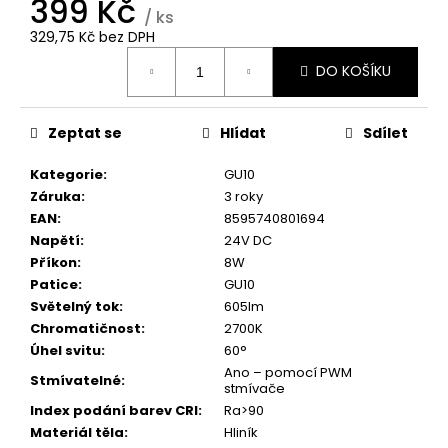
399 Kč
č
/ ks
u
329,75 Kč bez DPH
j
Měrná
e
DO KOŠÍKU
cena:
m
e
Zeptat se
Hlídat
Sdílet
Kategorie
:
GU10
Záruka
:
3 roky
EAN
:
8595740801694
Napětí
:
24V DC
Příkon
:
8W
Patice
:
GU10
Světelný tok
:
605lm
Chromatičnost
:
2700K
Úhel svitu
:
60°
Ano – pomocí PWM
Stmívatelné
:
stmívače
Index podání barev CRI
:
Ra>90
Materiál těla
:
Hliník