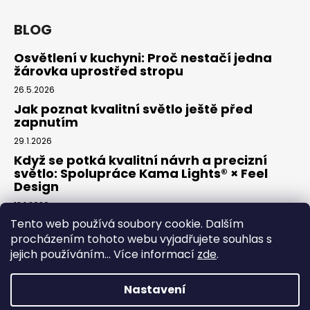
BLOG
Osvětlení v kuchyni: Proč nestačí jedna
žárovka uprostřed stropu
26.5.2026
Jak poznat kvalitní světlo ještě před
zapnutím
29.1.2026
Když se potká kvalitní návrh a precizní
světlo: Spolupráce Kama Lights® × Feel
Design
13.1.2026
Tento web používá soubory cookie. Dalším
procházením tohoto webu vyjadřujete souhlas s
Facebook
jejich používáním... Více informací
zde
.
Nastavení