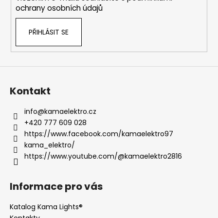
v
ochrany osobních údajů
k
y
PŘIHLÁSIT SE
v
ý
p
i
s
u
Kontakt
info
@
kamaelektro.cz
+420 777 609 028
https://www.facebook.com/kamaelektro97
kama_elektro/
https://www.youtube.com/@kamaelektro2816
Informace pro vás
Katalog Kama Lights®
Kontakty