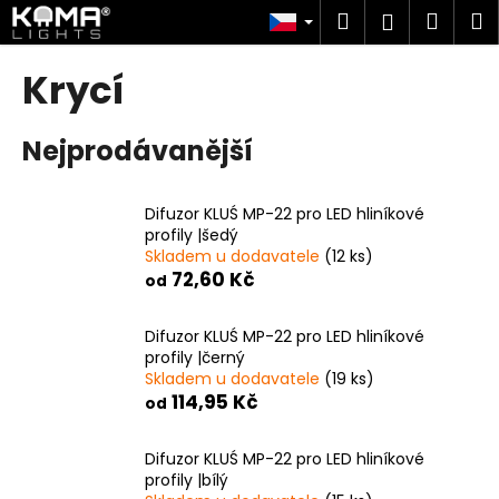
K
Přejít
Hledat
Náku
M
Přihlášen
na
o
obsah
Zpět
Zpět
košík
š
Krycí
í
C
k
Nejprodávanější
o
p
o
Difuzor KLUŚ MP-22 pro LED hliníkové
t
profily |šedý
Skladem u dodavatele
(12 ks)
ř
72,60 Kč
od
e
b
Difuzor KLUŚ MP-22 pro LED hliníkové
u
profily |černý
j
Skladem u dodavatele
(19 ks)
114,95 Kč
e
od
t
Difuzor KLUŚ MP-22 pro LED hliníkové
e
profily |bílý
n