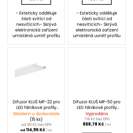
- Esteticky odděluje
- Esteticky odděluje
části svítící od
části svítící od
nesvítících- Skrývá
nesvítících- Skrývá
elektronická zařízení
elektronická zařízení
umístěná uvnitř profilu
umístěná uvnitř profilu
Difuzor KLUŚ MP-22 pro
Difuzor KLUŚ MP-50 pro
LED hliníkové profily
LED hliníkové profily
|bílý
|bílý 1m
Skladem u dodavatele
Vyprodáno
(15 ks)
718 Kč bez DPH
868,78 Kč
od 95 Kč bez DPH
/ ks
114,95 Kč
od
/ ks