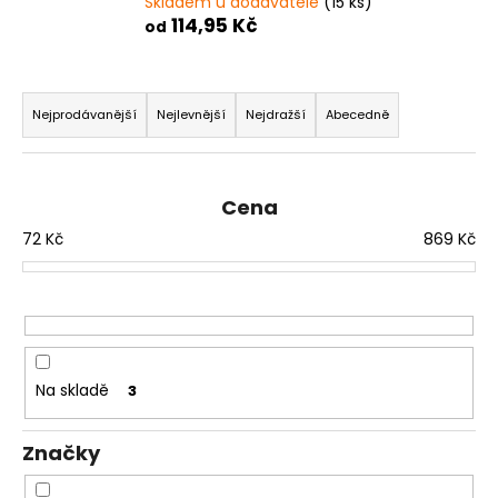
Skladem u dodavatele
(15 ks)
a
114,95 Kč
od
j
í
Ř
t
a
Nejprodávanější
Nejlevnější
Nejdražší
Abecedně
?
z
e
n
Cena
í
72
Kč
869
Kč
p
HLEDAT
r
o
d
D
u
o
Na skladě
3
p
k
o
t
r
Značky
ů
u