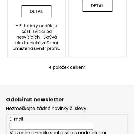
DETAIL
DETAIL
- Esteticky odděluje
části svítící od
nesvítících- Skrývá
elektronická zařízení
umístěná uvnitř profilu
4
položek celkem
O
v
l
Z
á
á
d
Odebírat newsletter
p
a
Nezmeškejte žádné novinky či slevy!
c
a
í
t
E-mail
p
í
r
Vložením e-mailu souhlasíte s
podmínkami