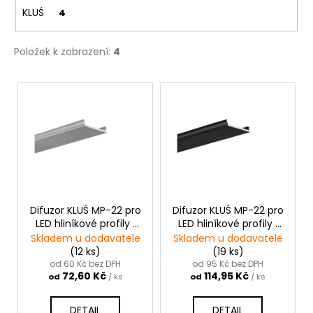
č
KLUŚ
4
u
j
e
Položek k zobrazení:
4
m
e
V
ý
p
i
s
p
r
o
Difuzor KLUŚ MP-22 pro
Difuzor KLUŚ MP-22 pro
LED hliníkové profily |
LED hliníkové profily |
d
šedý
černý
Skladem u dodavatele
Skladem u dodavatele
u
(12 ks)
(19 ks)
k
od 60 Kč bez DPH
od 95 Kč bez DPH
72,60 Kč
114,95 Kč
od
/ ks
od
/ ks
t
ů
DETAIL
DETAIL