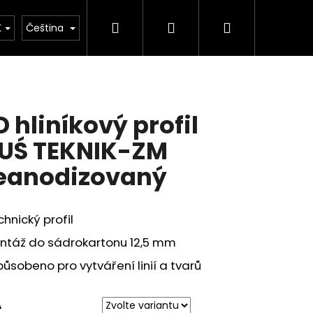
Hledat
Přihlášení
Nákupní
kulačka
K
Čeština
košík
D hliníkový profil
UŚ TEKNIK-ZM
eanodizovaný
hnický profil
ntáž do sádrokartonu 12,5 mm
ůsobeno pro vytváření linií a tvarů
A