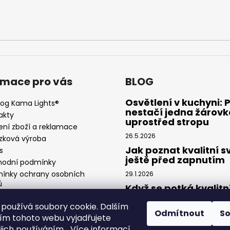
rmace pro vás
BLOG
Osvětlení v kuchyni: 
log Kama Lights®
nestačí jedna žárovk
akty
uprostřed stropu
ení zboží a reklamace
26.5.2026
zková výroba
Jak poznat kvalitní s
s
ještě před zapnutím
odní podmínky
ínky ochrany osobních
29.1.2026
ů
Když se potká kvalitn
návrh a precizní světl
používá soubory cookie. Dalším
Spolupráce Kama Lig
Odmítnout
S
× Feel Design
m tohoto webu vyjadřujete
ejich používáním... Více informací