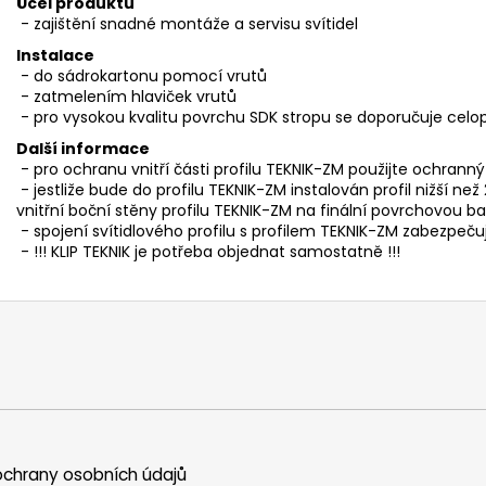
Účel produktu
- zajištění snadné montáže a servisu svítidel
Instalace
- do sádrokartonu pomocí vrutů
- zatmelením hlaviček vrutů
- pro vysokou kvalitu povrchu SDK stropu se doporučuje celo
Další informace
- pro ochranu vnitří části profilu TEKNIK-ZM použijte ochrann
- jestliže bude do profilu TEKNIK-ZM instalován profil nižší n
vnitřní boční stěny profilu TEKNIK-ZM na finální povrchovou b
- spojení svítidlového profilu s profilem TEKNIK-ZM zabezpečuj
- !!! KLIP TEKNIK je potřeba objednat samostatně !!!
chrany osobních údajů