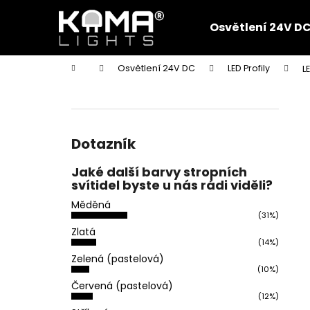
K
Přejít
na
o
Osvětlení 24V D
obsah
Zpět
Zpět
š
do
do
í
Domů
Osvětlení 24V DC
LED Profily
L
k
obchodu
obchodu
P
o
s
t
Dotazník
r
Jaké další barvy stropních
a
svítidel byste u nás rádi viděli?
n
Měděná
n
(31%)
í
Zlatá
(14%)
p
Zelená (pastelová)
a
(10%)
n
Červená (pastelová)
(12%)
e