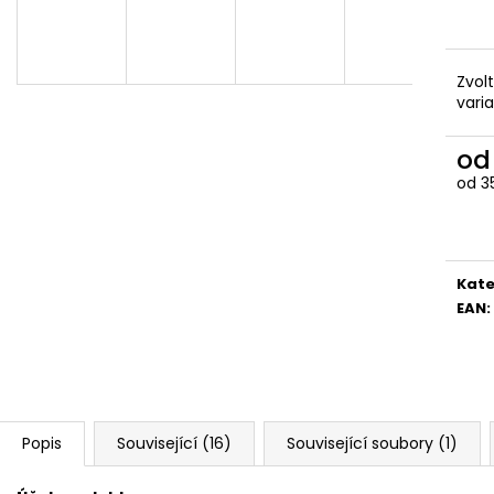
Zvol
vari
o
od
3
Měr
cena
Kate
EAN
:
Popis
Související (16)
Související soubory (1)