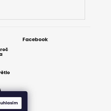
Facebook
Proč
a
větlo
í
o:
hts®
ouhlasím