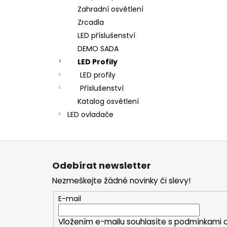
Zahradní osvětlení
Zrcadla
LED příslušenství
DEMO SADA
LED Profily
LED profily
Příslušenství
Katalog osvětlení
LED ovladače
Z
á
Odebírat newsletter
p
Nezmeškejte žádné novinky či slevy!
a
t
E-mail
í
Vložením e-mailu souhlasíte s
podmínkami o