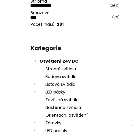
Stříbrná
l
(26%)
Bronzová
(7%)
Počet hlasů:
281
Přeskočit
kategorie
Kategorie
Osvětlení 24V DC
Stropní svítidla
Bodová svítidla
Lištová svítidla
LED pásky
Závěsná svítidla
Nástěnná svítidla
Orientační osvětlení
Žárovky
LED panely