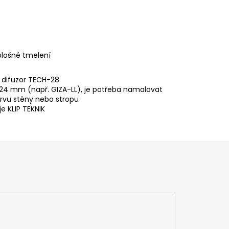
plošné tmelení
ý difuzor TECH-28
ež 24 mm (např. GIZA-LL), je potřeba namalovat
arvu stěny nebo stropu
e KLIP TEKNIK