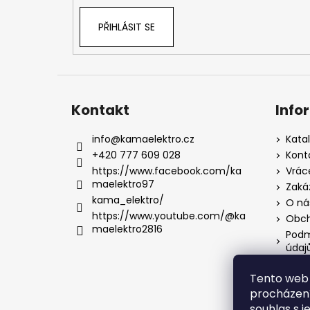
PŘIHLÁSIT SE
Kontakt
Info
info
@
kamaelektro.cz
Kata
+420 777 609 028
Kont
https://www.facebook.com/ka
Vrác
maelektro97
Zaká
kama_elektro/
O ná
https://www.youtube.com/@ka
Obch
maelektro2816
Podm
údaj
Tento web 
procházení
souhlas s j