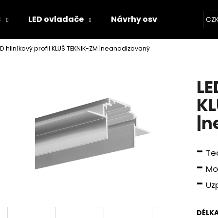
C
LED ovladače
Návrhy osvětlení
Kal
CZ
ED hliníkový profil KLUŚ TEKNIK-ZM |neanodizovaný
Co potřebujete najít?
LE
HLEDAT
KL
|n
Doporučujeme
-
Tec
-
Mo
-
Uzp
DÉLK