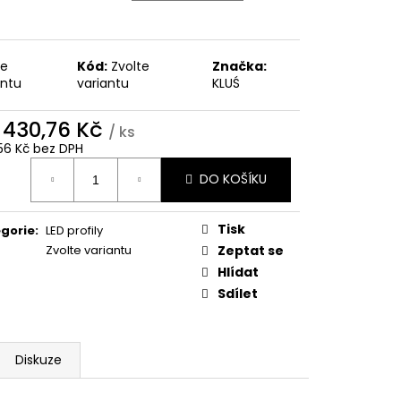
te
Kód:
Zvolte
Značka:
antu
variantu
KLUŚ
d
430,76 Kč
/ ks
56 Kč
bez DPH
ná
DO KOŠÍKU
:
Tisk
gorie
:
LED profily
Zvolte variantu
Zeptat se
Hlídat
Sdílet
Diskuze