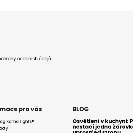
chrany osobních údajů
rmace pro vás
BLOG
Osvětlení v kuchyni: 
log Kama Lights®
nestačí jedna žárovk
akty
uprostřed stropu