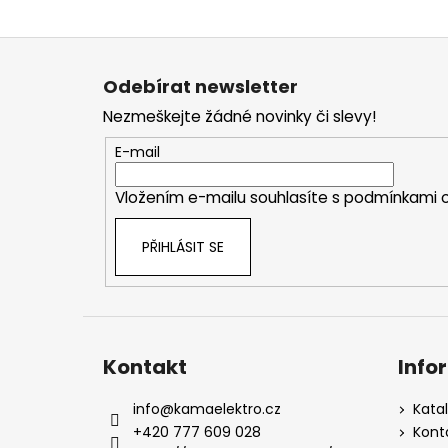
Z
á
Odebírat newsletter
p
Nezmeškejte žádné novinky či slevy!
a
t
E-mail
í
Vložením e-mailu souhlasíte s
podmínkami o
PŘIHLÁSIT SE
Kontakt
Info
info
@
kamaelektro.cz
Kata
+420 777 609 028
Kont