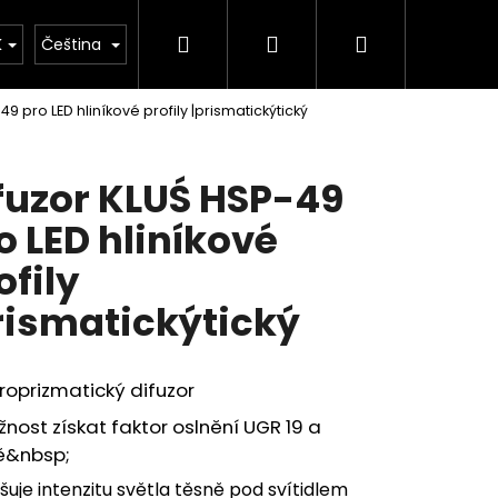
Hledat
Přihlášení
Nákupní
kulačka
K
Čeština
49 pro LED hliníkové profily |prismatickýtický
košík
fuzor KLUŚ HSP-49
o LED hliníkové
ofily
rismatickýtický
roprizmatický difuzor
nost získat faktor oslnění UGR 19 a
&nbsp;
šuje intenzitu světla těsně pod svítidlem