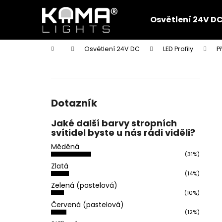
K
Přejít
na
o
Osvětlení 24V D
obsah
Zpět
Zpět
š
do
do
í
Domů
Osvětlení 24V DC
LED Profily
P
k
obchodu
obchodu
P
o
s
t
Dotazník
r
Jaké další barvy stropních
a
svítidel byste u nás rádi viděli?
n
Měděná
n
(31%)
í
Zlatá
(14%)
p
Zelená (pastelová)
a
(10%)
n
Červená (pastelová)
(12%)
e