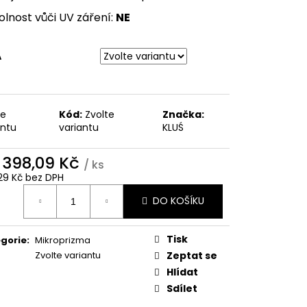
lnost vůči UV záření:
NE
A
te
Kód:
Zvolte
Značka:
antu
variantu
KLUŚ
d
398,09 Kč
/ ks
29 Kč
bez DPH
ná
DO KOŠÍKU
:
Tisk
gorie
:
Mikroprizma
Zvolte variantu
Zeptat se
Hlídat
Sdílet