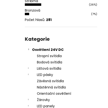
Stříbrná
l
(26%)
Bronzová
(7%)
Počet hlasů:
281
Přeskočit
kategorie
Kategorie
Osvětlení 24V DC
Stropní svítidla
Bodová svítidla
Lištová svítidla
LED pásky
Závěsná svítidla
Nástěnná svítidla
Orientační osvětlení
Žárovky
LED panely