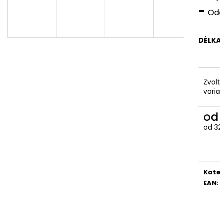
-
Odo
DÉLK
Zvol
vari
o
od
3
Měr
cena
Kate
EAN
: