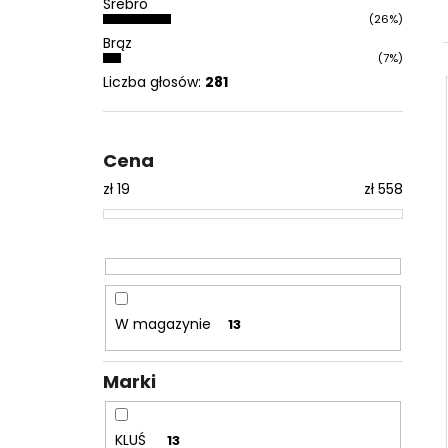
Srebro
(26%)
Brąz
(7%)
Liczba głosów:
281
Cena
zł
19
zł
558
W magazynie
13
Marki
KLUŚ
13