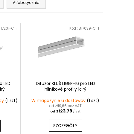
Alfabetycznie
B17201-C_1
Kod :
B17039-C_1
ro LED
Difuzor KLUŚ LIGER-16 pro LED
irý
hliníkové profily |čirý
wcy
(1 szt)
W magazynie u dostawcy
(1 szt)
od zł19,66 bez VAT
zł23,79
od
/ szt
SZCZEGÓŁY