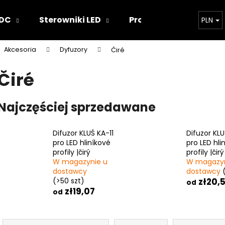
 DC
Sterowniki LED
Projekty oświetlenia
PLN
Akcesoria
Dyfuzory
Čiré
Czego szukasz?
Čiré
SZUKAJ
Najczęściej sprzedawane
Difuzor KLUŚ KA-11
Difuzor KLU
Polecamy
pro LED hliníkové
pro LED hli
profily |čirý
profily |čirý
W magazynie u
W magazyn
dostawcy
dostawcy
(>50 szt)
zł20,
od
zł19,07
od
S