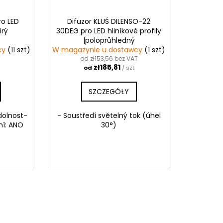
ro LED
Difuzor KLUŚ DILENSO-22
irý
30DEG pro LED hliníkové profily
|poloprůhledný
cy
(11 szt)
W magazynie u dostawcy
(1 szt)
T
od zł153,56 bez VAT
zł185,81
od
/ szt
SZCZEGÓŁY
dolnost-
- Soustředí světelný tok (úhel
ní: ANO
30°)