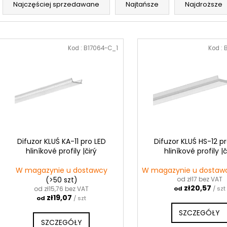
o
Najczęściej sprzedawane
Najtańsze
Najdroższe
r
t
L
o
i
Kod :
B17064-C_1
Kod :
w
s
a
t
n
a
i
p
e
r
p
o
r
d
Difuzor KLUŚ KA-11 pro LED
Difuzor KLUŚ HS-12 p
o
hliníkové profily |čirý
hliníkové profily |č
u
d
k
W magazynie u dostawcy
W magazynie u dosta
u
t
(>50 szt)
od zł17 bez VAT
k
zł20,57
od zł15,76 bez VAT
od
/ szt
ó
zł19,07
od
/ szt
t
w
SZCZEGÓŁY
ó
SZCZEGÓŁY