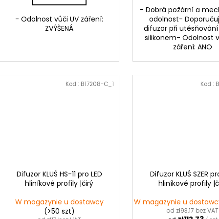
w
- Dobrá požární a mec
- Odolnost vůči UV záření:
odolnost- Doporuč
ZVÝŠENÁ
difuzor při utěsňování 
silikonem- Odolnost 
záření: ANO
Kod :
B17208-C_1
Kod :
B
Difuzor KLUŚ HS-11 pro LED
Difuzor KLUŚ SZER pr
hliníkové profily |čirý
hliníkové profily |č
W magazynie u dostawcy
W magazynie u dostaw
(>50 szt)
od zł93,17 bez VAT