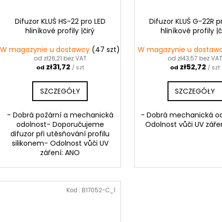
Difuzor KLUŚ HS-22 pro LED
Difuzor KLUŚ G-22R p
hliníkové profily |čirý
hliníkové profily |č
W magazynie u dostawcy
(47 szt)
W magazynie u dostaw
od zł26,21 bez VAT
od zł43,57 bez VA
zł31,72
zł52,72
od
/ szt
od
/ szt
SZCZEGÓŁY
SZCZEGÓŁY
- Dobrá požární a mechanická
- Dobrá mechanická o
odolnost- Doporučujeme
Odolnost vůči UV záře
difuzor při utěsňování profilu
silikonem- Odolnost vůči UV
záření: ANO
Kod :
B17052-C_1