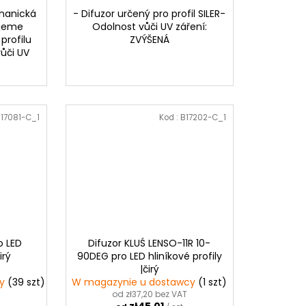
hanická
- Difuzor určený pro profil SILER-
ujeme
Odolnost vůči UV záření:
profilu
ZVÝŠENÁ
vůči UV
17081-C_1
Kod :
B17202-C_1
o LED
Difuzor KLUŚ LENSO-11R 10-
irý
90DEG pro LED hliníkové profily
|čirý
cy
(39 szt)
W magazynie u dostawcy
(1 szt)
od zł37,20 bez VAT