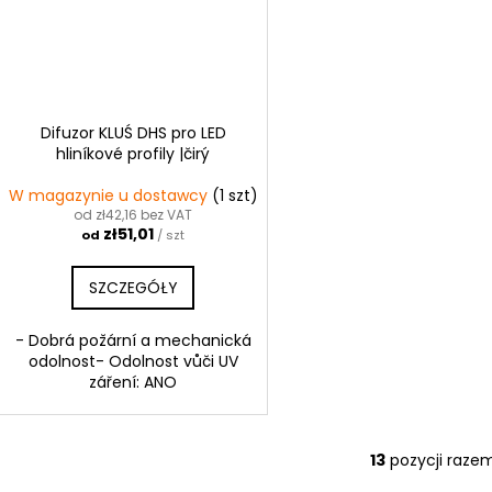
Difuzor KLUŚ DHS pro LED
hliníkové profily |čirý
W magazynie u dostawcy
(1 szt)
od zł42,16 bez VAT
zł51,01
od
/ szt
SZCZEGÓŁY
- Dobrá požární a mechanická
odolnost- Odolnost vůči UV
záření: ANO
13
pozycji raze
K