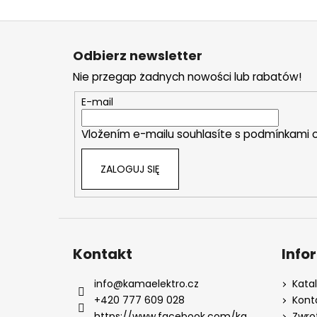
S
t
Odbierz newsletter
o
Nie przegap żadnych nowości lub rabatów!
p
k
E-mail
a
Vložením e-mailu souhlasíte s
podmínkami o
ZALOGUJ SIĘ
Kontakt
Info
info
@
kamaelektro.cz
Kata
+420 777 609 028
Kont
https://www.facebook.com/ka
Zwro