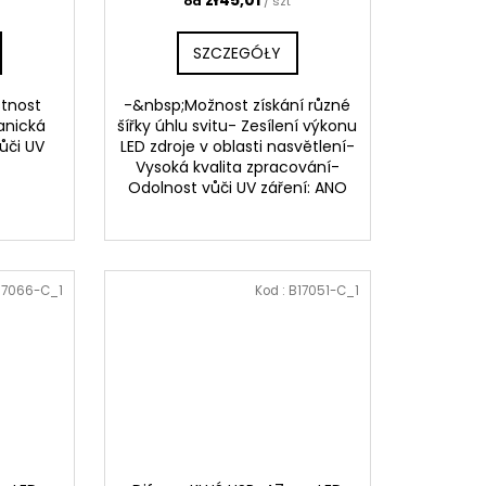
zł45,01
od
/ szt
SZCZEGÓŁY
stnost
-&nbsp;Možnost získání různé
anická
šířky úhlu svitu- Zesílení výkonu
ůči UV
LED zdroje v oblasti nasvětlení-
Vysoká kvalita zpracování-
Odolnost vůči UV záření: ANO
17066-C_1
Kod :
B17051-C_1