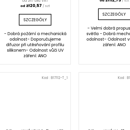
zł112,73
od zł17 bez VAT
od
/ szt
zł20,57
od
/ szt
SZCZEGÓŁY
SZCZEGÓŁY
- Velmi dobrá propu
- Dobrá požární a mechanická
světla - Dobrá mech
odolnost- Doporučujeme
odolnost- Odolnost v
difuzor při utěsňování profilu
záření: ANO
silikonem- Odolnost vůči UV
záření: ANO
Kod :
B17112-T_1
Kod :
B