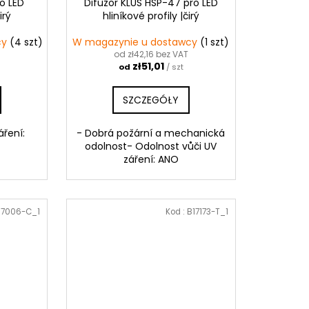
ro LED
Difuzor KLUŚ HSP-47 pro LED
irý
hliníkové profily |čirý
cy
(4 szt)
W magazynie u dostawcy
(1 szt)
od zł42,16 bez VAT
zł51,01
od
/ szt
SZCZEGÓŁY
áření:
- Dobrá požární a mechanická
odolnost- Odolnost vůči UV
záření: ANO
17006-C_1
Kod :
B17173-T_1