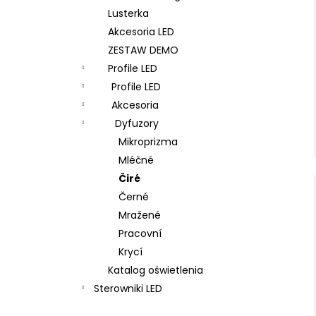
Lusterka
Akcesoria LED
ZESTAW DEMO
Profile LED
Profile LED
Akcesoria
Dyfuzory
Mikroprizma
Mléčné
Čiré
Černé
Mražené
Pracovní
Krycí
Katalog oświetlenia
Sterowniki LED