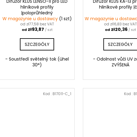
Difuzor KLUŚ LENSO-11 pro LED
Difuzor KLUŚ KA-13 p
hliníkové profily
hliníkové profily |č
|poloprůhledný
W magazynie u dostawcy
(1 szt)
W magazynie u dostaw
od zł77,58 bez VAT
od zł16,83 bez VAT
zł93,87
zł20,36
od
/ szt
od
/ szt
SZCZEGÓŁY
SZCZEGÓŁY
- Soustředí světelný tok (úhel
- Odolnost vůči UV z
30°)
ZVÝŠENÁ
Kod :
B17011-C_1
Kod :
B