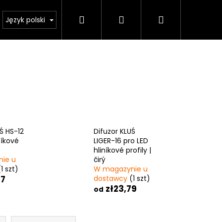
Szukaj
Zaloguj
Koszyk
Kalkulator oświetlenia
Język polski
się
Ś HS-12
Difuzor KLUŚ
níkové
LIGER-16 pro LED
hliníkové profily |
ie u
čirý
(1 szt)
W magazynie u
57
dostawcy
(1 szt)
zł23,79
od