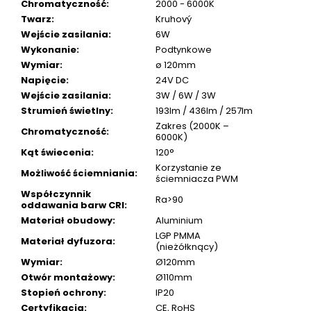
Chromatyczność
:
2000 - 6000K
Twarz
:
Kruhový
Wejście zasilania
:
6W
Wykonanie
:
Podtynkowe
Wymiar
:
ø 120mm
Napięcie
:
24V DC
Wejście zasilania
:
3W / 6W / 3W
Strumień świetlny
:
193lm / 436lm / 257lm
Zakres (2000K –
Chromatyczność
:
6000K)
Kąt świecenia
:
120°
Korzystanie ze
Możliwość ściemniania
:
ściemniacza PWM
Współczynnik
Ra>90
oddawania barw CRI
:
Materiał obudowy
:
Aluminium
LGP PMMA
Materiał dyfuzora
:
(nieżółknący)
Wymiar
:
Ø120mm
Otwór montażowy
:
Ø110mm
Stopień ochrony
:
IP20
Certyfikacja
:
CE, RoHS