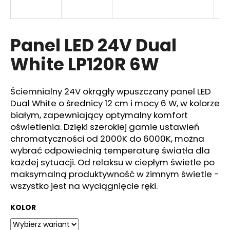
Panel LED 24V Dual
SZUKAJ
White LP120R 6W
P
Ściemnialny 24V okrągły wpuszczany panel LED
o
Dual White o średnicy 12 cm i mocy 6 W, w kolorze
l
białym, zapewniający optymalny komfort
e
oświetlenia. Dzięki szerokiej gamie ustawień
c
chromatyczności od 2000K do 6000K, można
a
wybrać odpowiednią temperaturę światła dla
m
y
każdej sytuacji. Od relaksu w ciepłym świetle po
maksymalną produktywność w zimnym świetle -
wszystko jest na wyciągnięcie ręki.
KOLOR