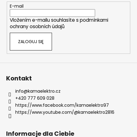
k
E-mail
a
Vložením e-mailu souhlasíte s
podmínkami
ochrany osobních údajů
ZALOGUJ SIĘ
Kontakt
info
@
kamaelektro.cz
+420 777 609 028
https://www.facebook.com/kamaelektro97
https://www.youtube.com/@kamaelektro2816
Informacje dla Ciebie