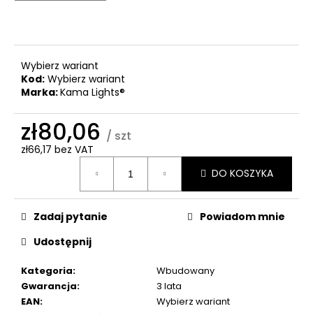
Wybierz wariant
Kod:
Wybierz wariant
Marka:
Kama Lights®
zł80,06
/ szt
zł66,17 bez VAT
Cena
DO KOSZYKA
jednostkowa:
Zadaj pytanie
Powiadom mnie
Udostępnij
Kategoria
:
Wbudowany
Gwarancja
:
3 lata
EAN
:
Wybierz wariant