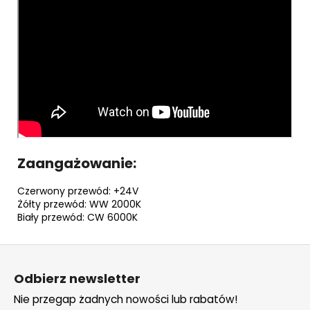
Zaangażowanie:
Czerwony przewód: +24V
Żółty przewód: WW 2000K
Biały przewód: CW 6000K
S
t
Odbierz newsletter
o
Nie przegap żadnych nowości lub rabatów!
p