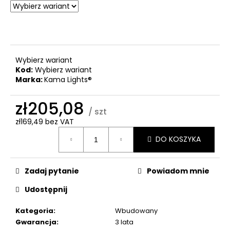
Wybierz wariant
Kod:
Wybierz wariant
Marka:
Kama Lights®
zł205,08
/ szt
zł169,49 bez VAT
Cena
DO KOSZYKA
jednostkowa:
Zadaj pytanie
Powiadom mnie
Udostępnij
Kategoria
:
Wbudowany
Gwarancja
:
3 lata