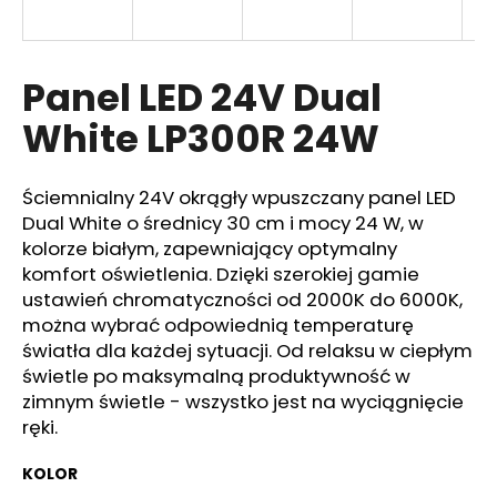
Panel LED 24V Dual
SZUKAJ
White LP300R 24W
P
Ściemnialny 24V okrągły wpuszczany panel LED
o
Dual White o średnicy 30 cm i mocy 24 W, w
l
kolorze białym, zapewniający optymalny
e
komfort oświetlenia. Dzięki szerokiej gamie
c
ustawień chromatyczności od 2000K do 6000K,
a
można wybrać odpowiednią temperaturę
m
y
światła dla każdej sytuacji. Od relaksu w ciepłym
świetle po maksymalną produktywność w
zimnym świetle - wszystko jest na wyciągnięcie
ręki.
KOLOR