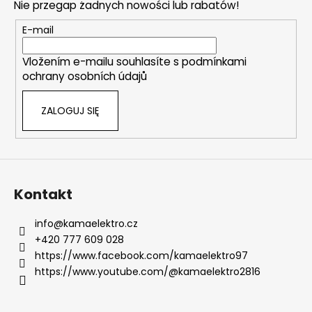
Nie przegap żadnych nowości lub rabatów!
p
k
E-mail
a
Vložením e-mailu souhlasíte s
podmínkami
ochrany osobních údajů
ZALOGUJ SIĘ
Kontakt
info
@
kamaelektro.cz
+420 777 609 028
https://www.facebook.com/kamaelektro97
https://www.youtube.com/@kamaelektro2816