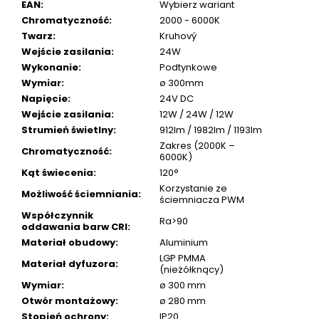
EAN
:
Wybierz wariant
Chromatyczność
:
2000 - 6000K
Twarz
:
Kruhový
Wejście zasilania
:
24W
Wykonanie
:
Podtynkowe
Wymiar
:
ø 300mm
Napięcie
:
24V DC
Wejście zasilania
:
12W / 24W / 12W
Strumień świetlny
:
912lm / 1982lm / 1193lm
Zakres (2000K –
Chromatyczność
:
6000K)
Kąt świecenia
:
120°
Korzystanie ze
Możliwość ściemniania
:
ściemniacza PWM
Współczynnik
Ra>90
oddawania barw CRI
:
Materiał obudowy
:
Aluminium
LGP PMMA
Materiał dyfuzora
:
(nieżółknący)
Wymiar
:
ø 300 mm
Otwór montażowy
:
ø 280 mm
Stopień ochrony
:
IP20