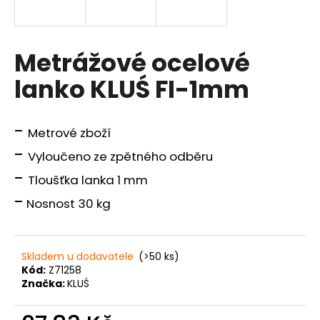
a
j
í
Metrážové ocelové
t
lanko KLUŚ FI-1mm
?
-
Metrové zboží
-
Vyloučeno ze zpětného odběru
HLEDAT
-
Tloušťka lanka 1 mm
-
Nosnost 30 kg
D
o
Skladem u dodavatele
(>50 ks)
p
Kód:
Z71258
o
Značka:
KLUŚ
r
u