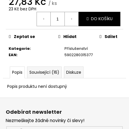
27,83 Kč
č
/ ks
u
23 Kč bez DPH
j
Měrná
DO KOŠÍKU
e
cena:
m
e
Zeptat se
Hlídat
Sdílet
Kategorie
:
Příslušenství
EAN
:
5902280315377
Popis
Související (16)
Diskuze
Popis produktu není dostupný
Z
á
Odebírat newsletter
p
Nezmeškejte žádné novinky či slevy!
a