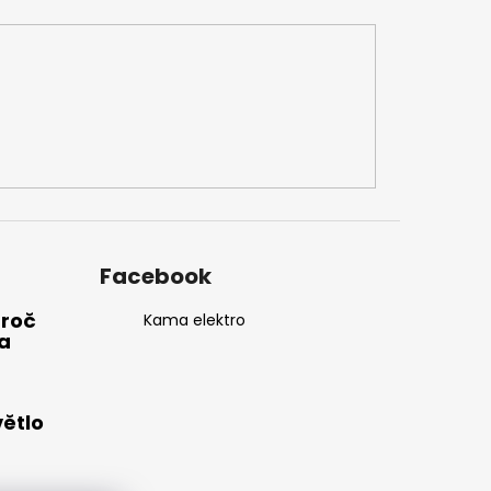
Facebook
Proč
Kama elektro
a
větlo