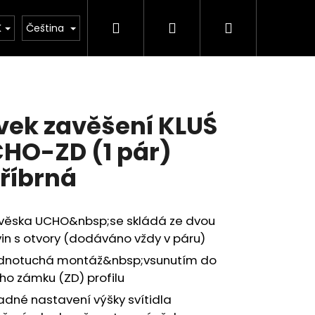
Hledat
Přihlášení
Nákupní
kulačka
K
Čeština
košík
vek zavěšení KLUŚ
HO-ZD (1 pár)
tříbrná
věska UCHO&nbsp;se skládá ze dvou
in s otvory (dodáváno vždy v páru)
dnotuchá montáž&nbsp;vsunutím do
ho zámku (ZD) profilu
adné nastavení výšky svítidla