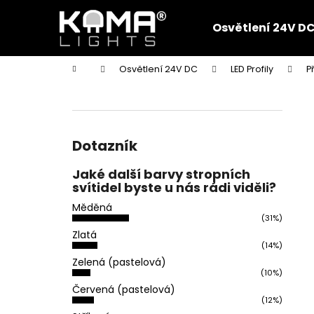
K
Přejít
na
o
Osvětlení 24V D
obsah
Zpět
Zpět
š
do
do
í
Domů
Osvětlení 24V DC
LED Profily
P
k
obchodu
obchodu
P
o
s
t
Dotazník
r
Jaké další barvy stropních
a
svítidel byste u nás rádi viděli?
n
Měděná
n
(31%)
í
Zlatá
(14%)
p
Zelená (pastelová)
a
(10%)
n
Červená (pastelová)
(12%)
e