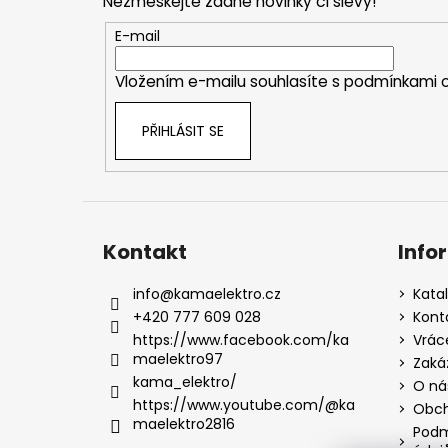
Nezmeškejte žádné novinky či slevy!
a
t
E-mail
í
Vložením e-mailu souhlasíte s
podmínkami o
PŘIHLÁSIT SE
Kontakt
Info
info
@
kamaelektro.cz
Kata
+420 777 609 028
Kont
https://www.facebook.com/ka
Vrác
maelektro97
Zaká
kama_elektro/
O ná
https://www.youtube.com/@ka
Obch
maelektro2816
Podm