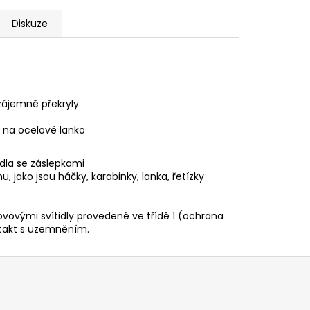
Diskuze
zájemně překryly
 na ocelové lanko
idla se záslepkami
jako jsou háčky, karabinky, lanka, řetízky
ovovými svítidly provedené ve třídě 1 (ochrana
takt s uzemněním.