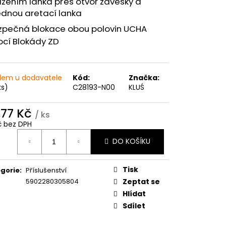
žením lanka přes otvor závěsky a
ednou aretací lanka
zpečná blokace obou polovin UCHA
cí Blokády ZD
dem u dodavatele
Kód:
Značka:
ks)
C28193-N00
KLUŚ
,77 Kč
/ ks
č bez DPH
ná
DO KOŠÍKU
:
Tisk
gorie
:
Příslušenství
5902280305804
Zeptat se
Hlídat
Sdílet