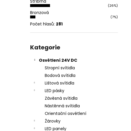
Stříbrná
l
(26%)
Bronzová
(7%)
Počet hlasů:
281
Přeskočit
kategorie
Kategorie
Osvětlení 24V DC
Stropní svítidla
Bodová svítidla
Lištová svítidla
LED pásky
Závěsná svítidla
Nástěnná svítidla
Orientační osvětlení
Žárovky
LED panely