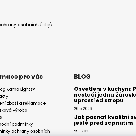
chrany osobních údajů
rmace pro vás
BLOG
Osvětlení v kuchyni: 
log Kama Lights®
nestačí jedna žárovk
akty
uprostřed stropu
ení zboží a reklamace
26.5.2026
zková výroba
Jak poznat kvalitní s
s
ještě před zapnutím
odní podmínky
ínky ochrany osobních
29.1.2026