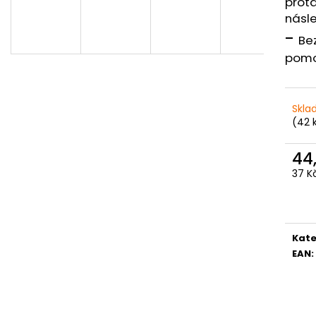
prota
násl
-
Be
pomo
Skla
(42 
44
37 K
Měr
cena
Kate
EAN
: