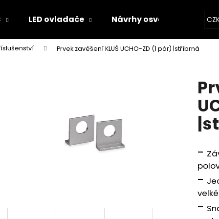
C
LED ovladače
Návrhy osvětlení
Kal
CZ
říslušenství
Prvek zavěšení KLUŚ UCHO-ZD (1 pár) |stříbrná
Co potřebujete najít?
Pr
HLEDAT
UC
|s
Doporučujeme
-
Zá
polov
-
Je
velké
-
Sn