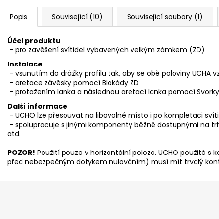
Popis
Související (10)
Související soubory (1)
Účel produktu
- pro zavěšení svítidel vybavených velkým zámkem (ZD)
Instalace
- vsunutím do drážky profilu tak, aby se obě poloviny UCHA v
- aretace závěsky pomocí Blokády ZD
- protažením lanka a následnou aretací lanka pomocí Svorky
Další informace
- UCHO lze přesouvat na libovolné místo i po kompletaci svít
- spolupracuje s jinými komponenty běžně dostupnými na trhu, 
atd.
POZOR!
Použití pouze v horizontální poloze. UCHO použité s k
před nebezpečným dotykem nulováním) musí mít trvalý kon