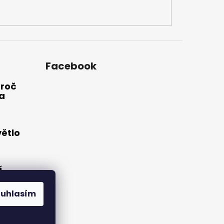
Facebook
Proč
a
větlo
í
o:
hts®
ouhlasím