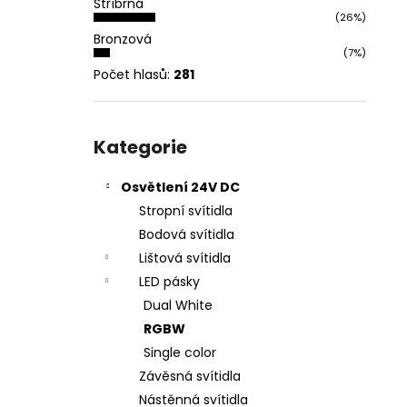
Stříbrná
l
(26%)
Bronzová
(7%)
Počet hlasů:
281
Přeskočit
kategorie
Kategorie
Osvětlení 24V DC
Stropní svítidla
Bodová svítidla
Lištová svítidla
LED pásky
Dual White
RGBW
Single color
Závěsná svítidla
Nástěnná svítidla