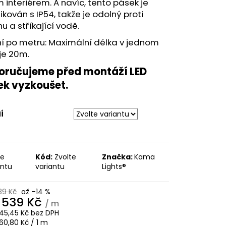
 interiérem. A navíc, tento pásek je
fikován s IP54, takže je odolný proti
u a stříkající vodě.
í po metru: Maximální délka v jednom
je 20m.
oručujeme před montáží LED
ek vyzkoušet.
Í
te
Kód:
Zvolte
Značka:
Kama
antu
variantu
Lights®
39 Kč
až –14 %
d
539 Kč
/ m
45,45 Kč
bez DPH
ná
60,80 Kč / 1 m