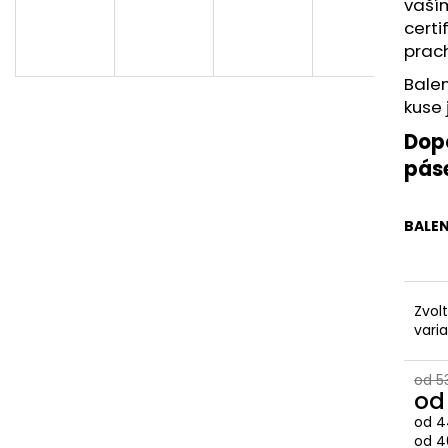
vaším
certi
prach
Balen
kuse 
Dop
pás
BALEN
Zvol
vari
od 5
o
od
4
Měr
od 4