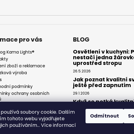
rmace pro vás
BLOG
Osvětlení v kuchyni: 
log Kama Lights®
nestačí jedna žárovk
akty
uprostřed stropu
ení zboží a reklamace
26.5.2026
zková výroba
Jak poznat kvalitní s
s
ještě před zapnutím
odní podmínky
ínky ochrany osobních
29.1.2026
ů
Když se potká kvalitn
návrh a precizní světl
používá soubory cookie. Dalším
Spolupráce Kama Lig
Odmítnout
S
× Feel Design
m tohoto webu vyjadřujete
ejich používáním... Více informací
13.1.2026