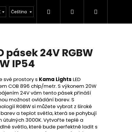
Hledat
Přihlášení
Nákupní
kulačka
K
Čeština
košík
D pásek 24V RGBW
W IP54
e své prostory s
Kama Lights
LED
em COB 896 chip/metr. S výkonem 20W
pájením 24V vám tento pásek přináší
nou možnost ovládání barev. S
ologií RGBW si můžete vybrat z široké
 barev a teplot světla, která se pohybují
 útulných 3000K. Vytvořte teplé a
lné světlo, které bude perfektně ladit s