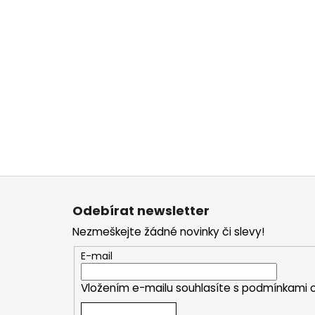
Z
á
Odebírat newsletter
p
Nezmeškejte žádné novinky či slevy!
a
t
E-mail
í
Vložením e-mailu souhlasíte s
podmínkami o