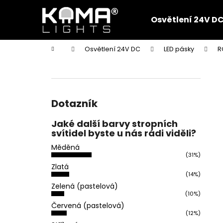
K
Přejít
na
o
Osvětlení 24V D
obsah
Zpět
Zpět
š
do
do
í
Domů
Osvětlení 24V DC
LED pásky
R
k
obchodu
obchodu
P
o
s
t
Dotazník
r
Jaké další barvy stropních
a
svítidel byste u nás rádi viděli?
n
Měděná
n
(31%)
í
Zlatá
(14%)
p
Zelená (pastelová)
a
(10%)
n
Červená (pastelová)
(12%)
e