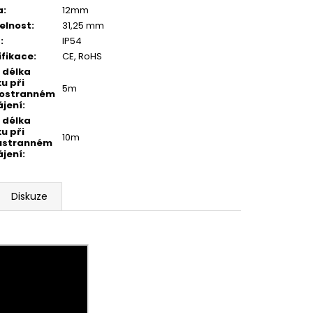
a
:
12mm
telnost
:
31,25 mm
í
:
IP54
ifikace
:
CE, RoHS
 délka
u při
5m
nostranném
jení
:
 délka
u při
10m
ustranném
jení
:
Diskuze