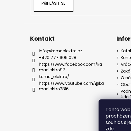
PŘIHLÁSIT SE
Kontakt
Info
info
@
kamaelektro.cz
Kata
+420 777 609 028
Kont
https://www.facebook.com/ka
Vrác
maelektro97
Zaká
kama_elektro/
O ná
https://www.youtube.com/@ka
Obch
maelektro2816
Podm
údaj
Tento web 
procházení
souhlas s j
zde
.