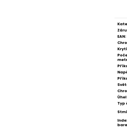
cena
Kate
Záru
EAN
:
Chr
Kryt
Poče
met
Přík
Napě
Přík
Svět
Chr
Úhel
Typ 
Stmí
Inde
bare