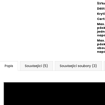
Šířk
Děli
Kryt
Cert
Max.
pásk
jed
napá
Max.
pásk
obo
napá
Popis
Související (5)
Související soubory (3)