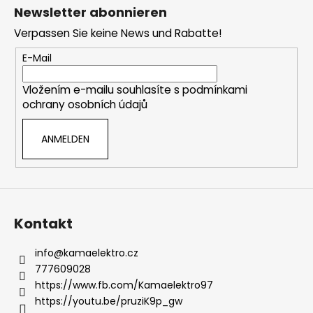
u
e
Newsletter abonnieren
ß
r
Verpassen Sie keine News und Rabatte!
e
z
l
e
E-Mail
e
i
m
Vložením e-mailu souhlasíte s
podmínkami
l
e
ochrany osobních údajů
e
n
t
ANMELDEN
e
d
e
r
L
i
Kontakt
s
t
info
@
kamaelektro.cz
e
777609028
https://www.fb.com/Kamaelektro97
https://youtu.be/pruziK9p_gw