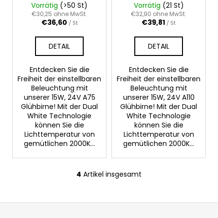
Vorrätig
(>50 St)
Vorrätig
(21 St)
€30,25 ohne MwSt.
€32,90 ohne MwSt.
€36,60
€39,81
/ St
/ St
DETAIL
DETAIL
Entdecken Sie die
Entdecken Sie die
Freiheit der einstellbaren
Freiheit der einstellbaren
Beleuchtung mit
Beleuchtung mit
unserer 15W, 24V A75
unserer 15W, 24V A110
Glühbirne! Mit der Dual
Glühbirne! Mit der Dual
White Technologie
White Technologie
können Sie die
können Sie die
Lichttemperatur von
Lichttemperatur von
gemütlichen 2000K...
gemütlichen 2000K...
4
Artikel insgesamt
S
t
e
F
u