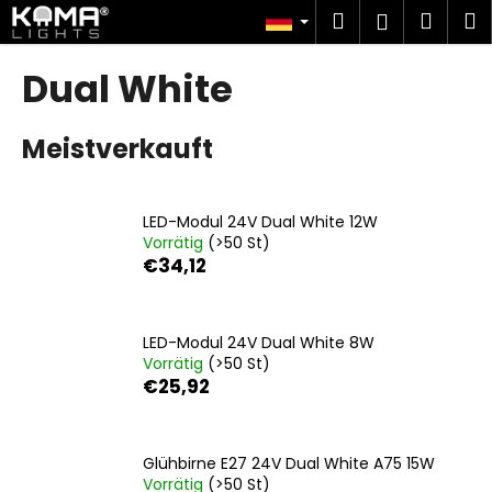
W
Zum
Suchen
Ware
M
Login
Inhalt
a
springen
Zurück
Zurück
r
Dual White
zum
zum
e
W
n
Meistverkauft
a
k
s
o
s
r
LED-Modul 24V Dual White 12W
u
b
Vorrätig
(>50 St)
c
€34,12
h
e
n
LED-Modul 24V Dual White 8W
Vorrätig
(>50 St)
S
€25,92
i
e
?
Glühbirne E27 24V Dual White A75 15W
Vorrätig
(>50 St)