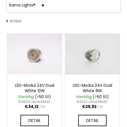
n
Kama Lights®
4
g
4
Artikel
L
i
s
t
e
d
e
r
LED-Modul 24V Dual
LED-Modul 24V Dual
White 12W
White 8W
P
Vorrätig
(>50 St)
Vorrätig
(>50 St)
r
€28,20 ohne MwSt.
€21,42 ohne MwSt.
€34,12
€25,92
o
/ St
/ St
d
DETAIL
DETAIL
u