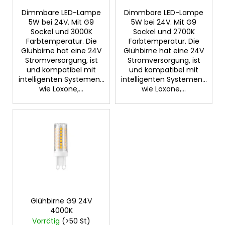
k
Dimmbare LED-Lampe
Dimmbare LED-Lampe
t
5W bei 24V. Mit G9
5W bei 24V. Mit G9
e
Sockel und 3000K
Sockel und 2700K
Farbtemperatur. Die
Farbtemperatur. Die
Glühbirne hat eine 24V
Glühbirne hat eine 24V
Stromversorgung, ist
Stromversorgung, ist
und kompatibel mit
und kompatibel mit
intelligenten Systemen...
intelligenten Systemen...
wie Loxone,...
wie Loxone,...
Glühbirne G9 24V
4000K
Vorrätig
(>50 St)