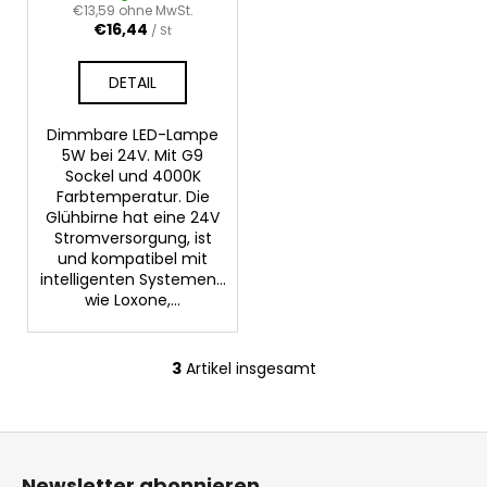
€13,59 ohne MwSt.
€16,44
/ St
DETAIL
Dimmbare LED-Lampe
5W bei 24V. Mit G9
Sockel und 4000K
Farbtemperatur. Die
Glühbirne hat eine 24V
Stromversorgung, ist
und kompatibel mit
intelligenten Systemen...
wie Loxone,...
3
Artikel insgesamt
S
t
e
F
u
u
e
Newsletter abonnieren