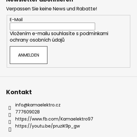
ß
r
Verpassen Sie keine News und Rabatte!
e
z
l
e
E-Mail
e
i
m
Vložením e-mailu souhlasíte s
podmínkami
l
e
ochrany osobních údajů
e
n
t
ANMELDEN
e
d
e
r
L
i
Kontakt
s
t
info
@
kamaelektro.cz
e
777609028
https://www.fb.com/Kamaelektro97
https://youtu.be/pruziK9p_gw