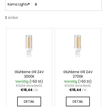
n
Kama Lights®
3
g
3
Artikel
L
i
s
t
e
d
e
r
Glühbirne G9 24V
Glühbirne G9 24V
3000K
2700K
P
Vorrätig
(>50 St)
Vorrätig
(>50 St)
r
€13,59 ohne MwSt.
€13,59 ohne MwSt.
€16,44
€16,44
o
/ St
/ St
d
DETAIL
DETAIL
u