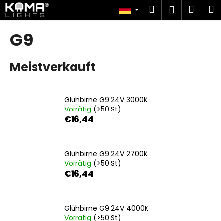
W
Zum
Suchen
Ware
M
Login
Inhalt
a
springen
Zurück
Zurück
r
G9
zum
zum
e
W
n
Meistverkauft
a
k
s
o
s
r
Glühbirne G9 24V 3000K
u
b
Vorrätig
(>50 St)
c
€16,44
h
e
n
Glühbirne G9 24V 2700K
Vorrätig
(>50 St)
S
€16,44
i
e
?
Glühbirne G9 24V 4000K
Vorrätig
(>50 St)