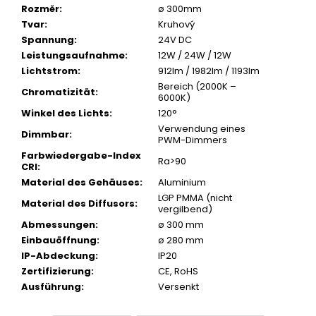
Rozměr
:
ø 300mm
Tvar
:
Kruhový
Spannung
:
24V DC
Leistungsaufnahme
:
12W / 24W / 12W
Lichtstrom
:
912lm / 1982lm / 1193lm
Bereich (2000K –
Chromatizität
:
6000K)
Winkel des Lichts
:
120°
Verwendung eines
Dimmbar
:
PWM-Dimmers
Farbwiedergabe-Index
Ra>90
CRI
:
Material des Gehäuses
:
Aluminium
LGP PMMA (nicht
Material des Diffusors
:
vergilbend)
Abmessungen
:
ø 300 mm
Einbauöffnung
:
ø 280 mm
IP-Abdeckung
:
IP20
Zertifizierung
:
CE, RoHS
Ausführung
:
Versenkt