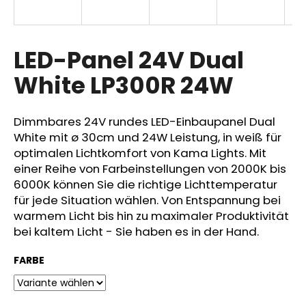
LED-Panel 24V Dual
SUCHEN
White LP300R 24W
W
Dimmbares 24V rundes LED-Einbaupanel Dual
i
White mit ø 30cm und 24W Leistung, in weiß für
r
optimalen Lichtkomfort von Kama Lights. Mit
e
einer Reihe von Farbeinstellungen von 2000K bis
m
6000K können Sie die richtige Lichttemperatur
p
für jede Situation wählen. Von Entspannung bei
f
e
warmem Licht bis hin zu maximaler Produktivität
h
bei kaltem Licht - Sie haben es in der Hand.
l
e
FARBE
n