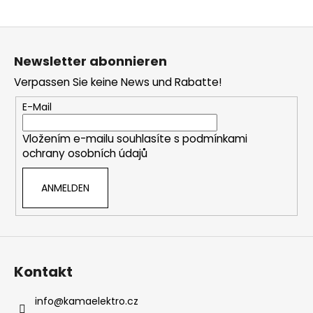
F
u
Newsletter abonnieren
ß
Verpassen Sie keine News und Rabatte!
z
e
E-Mail
i
Vložením e-mailu souhlasíte s
podmínkami
l
ochrany osobních údajů
e
ANMELDEN
Kontakt
info
@
kamaelektro.cz