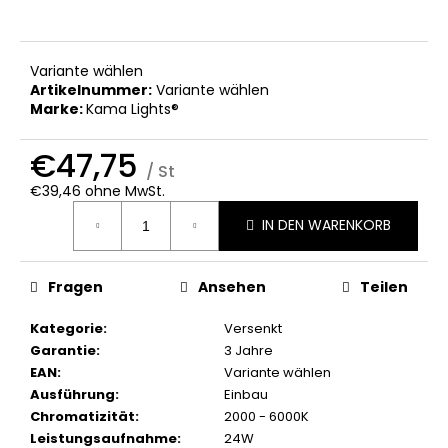
Variante wählen
Artikelnummer:
Variante wählen
Marke:
Kama Lights®
€47,75
/ St
€39,46 ohne MwSt.
Verkaufspreis:
IN DEN WARENKORB
Fragen
Ansehen
Teilen
Kategorie
:
Versenkt
Garantie
:
3 Jahre
EAN
:
Variante wählen
Ausführung
:
Einbau
Chromatizität
:
2000 - 6000K
Leistungsaufnahme
:
24W