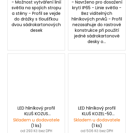
- Možnost vytváření linií
- Navrženo pro dosažení
světla na spojích stropu
krytí IP65 - Linie světla -
a stěny - Profil se vejde
Bez viditelných
do drážky s tloušťkou
hliníkových prvků - Profil
dvou sádrokartonových
nezasahuje do rastrové
desek
konstrukce při použití
jedné sádrokartonové
desky o...
LED hliníkový profil
LED hliníkový profil
KLUŚ KOZUS
KLUŚ KOZEL-50
|neanodizovaný
|neanodizovaný
Skladem u dodavatele
Skladem u dodavatele
(1 ks)
(1 ks)
od 293 Kč bez DPH
od 506 Kč bez DPH