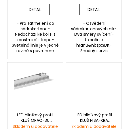
ů
DETAIL
DETAIL
- Pro zatmelení do
- Osvětlení
sádrokartonu-
sádrokartonových nik-
Nedochází ke kolizi s
Dva směry svícení-
konstrukcí stropu-
Ukončuje
Světelná linie je v jedné
hranu&nbsp;SDK-
rovině s povrchem
Snadný servis
LED hliníkový profil
LED hliníkový profil
KLUŚ OPAC-30
KLUŚ NISA-KRA
|stříbrná anoda
|neanodizovaná
Skladem u dodavatele
Skladem u dodavatele