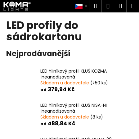
K
Přejít
Hledat
Náku
M
Přihlášen
na
o
obsah
Zpět
Zpět
košík
š
LED profily do
í
C
sádrokartonu
k
o
p
Nejprodávanější
o
t
LED hliníkový profil KLUŚ KOZMA
ř
|neanodizovaná
e
Skladem u dodavatele
(>50 ks)
b
379,94 Kč
od
u
j
LED hliníkový profil KLUŚ NISA-NI
|neanodizovaná
e
Skladem u dodavatele
(8 ks)
t
488,84 Kč
od
e
n