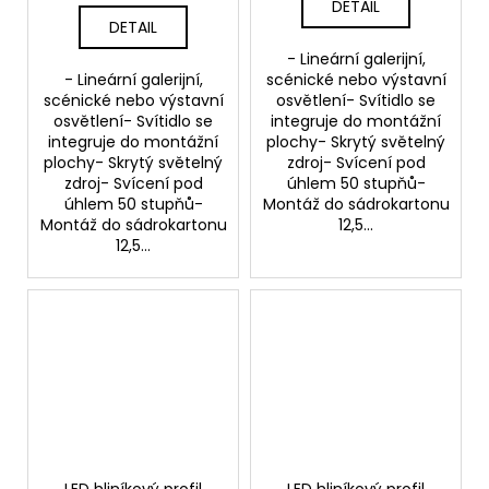
DETAIL
DETAIL
- Lineární galerijní,
- Lineární galerijní,
scénické nebo výstavní
scénické nebo výstavní
osvětlení- Svítidlo se
osvětlení- Svítidlo se
integruje do montážní
integruje do montážní
plochy- Skrytý světelný
plochy- Skrytý světelný
zdroj- Svícení pod
zdroj- Svícení pod
úhlem 50 stupňů-
úhlem 50 stupňů-
Montáž do sádrokartonu
Montáž do sádrokartonu
12,5...
12,5...
LED hliníkový profil
LED hliníkový profil