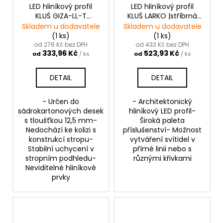
LED hliníkový profil
LED hliníkový profil
KLUŚ GIZA-LL-T
KLUŚ LARKO |stříbrná
|neanodizovaný
anoda
Skladem u dodavatele
Skladem u dodavatele
(1 ks)
(1 ks)
od 276 Kč bez DPH
od 433 Kč bez DPH
333,96 Kč
523,93 Kč
od
/ ks
od
/ ks
DETAIL
DETAIL
- Určen do
- Architektonický
sádrokartonových desek
hliníkový LED profil-
s tloušťkou 12,5 mm-
Široká paleta
Nedochází ke kolizi s
příslušenství- Možnost
konstrukcí stropu-
vytváření svítidel v
Stabilní uchycení v
přímé linii nebo s
stropním podhledu-
různými křivkami
Neviditelné hliníkové
prvky