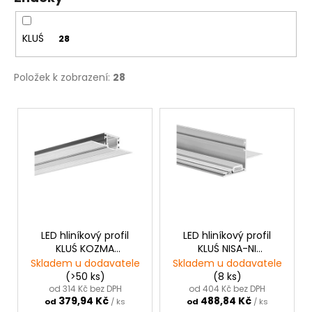
č
ů
u
j
KLUŚ
28
e
m
e
Položek k zobrazení:
28
V
ý
p
i
s
p
r
o
LED hliníkový profil
LED hliníkový profil
KLUŚ KOZMA
KLUŚ NISA-NI
d
|neanodizovaná
|neanodizovaná
Skladem u dodavatele
Skladem u dodavatele
u
(>50 ks)
(8 ks)
k
od 314 Kč bez DPH
od 404 Kč bez DPH
379,94 Kč
488,84 Kč
od
/ ks
od
/ ks
t