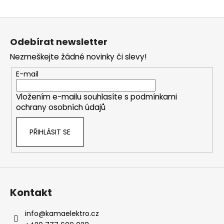
o
d
v
a
Z
á
c
n
á
í
Odebírat newsletter
í
p
p
Nezmeškejte žádné novinky či slevy!
a
r
v
t
E-mail
k
í
y
Vložením e-mailu souhlasíte s
podmínkami
v
ochrany osobních údajů
ý
p
PŘIHLÁSIT SE
i
s
u
Kontakt
info
@
kamaelektro.cz