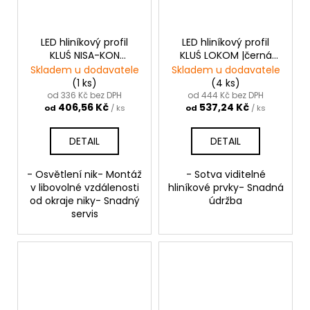
LED hliníkový profil
LED hliníkový profil
KLUŚ NISA-KON
KLUŚ LOKOM |černá
|neanodizovaná
anoda
Skladem u dodavatele
Skladem u dodavatele
(1 ks)
(4 ks)
od 336 Kč bez DPH
od 444 Kč bez DPH
406,56 Kč
537,24 Kč
od
/ ks
od
/ ks
DETAIL
DETAIL
- Osvětlení nik- Montáž
- Sotva viditelné
v libovolné vzdálenosti
hliníkové prvky- Snadná
od okraje niky- Snadný
údržba
servis