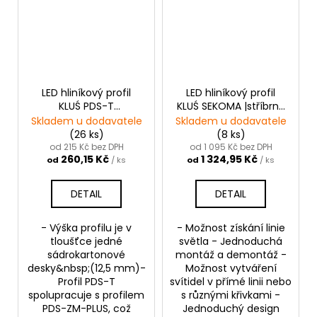
LED hliníkový profil
LED hliníkový profil
KLUŚ PDS-T
KLUŚ SEKOMA |stříbrná
|neanodizovaná
anoda
Skladem u dodavatele
Skladem u dodavatele
(26 ks)
(8 ks)
od 215 Kč bez DPH
od 1 095 Kč bez DPH
260,15 Kč
1 324,95 Kč
od
/ ks
od
/ ks
DETAIL
DETAIL
- Výška profilu je v
- Možnost získání linie
tloušťce jedné
světla - Jednoduchá
sádrokartonové
montáž a demontáž -
desky&nbsp;(12,5 mm)-
Možnost vytváření
Profil PDS-T
svítidel v přímé linii nebo
spolupracuje s profilem
s různými křivkami -
PDS-ZM-PLUS, což
Jednoduchý design