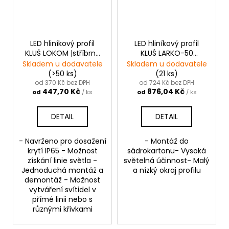
LED hliníkový profil
LED hliníkový profil
KLUŚ LOKOM |stříbrná
KLUŚ LARKO-50
anoda
|stříbrná anoda
Skladem u dodavatele
Skladem u dodavatele
(>50 ks)
(21 ks)
od 370 Kč bez DPH
od 724 Kč bez DPH
447,70 Kč
876,04 Kč
od
/ ks
od
/ ks
DETAIL
DETAIL
- Navrženo pro dosažení
- Montáž do
krytí IP65 - Možnost
sádrokartonu- Vysoká
získání linie světla -
světelná účinnost- Malý
Jednoduchá montáž a
a nízký okraj profilu
demontáž - Možnost
vytváření svítidel v
přímé linii nebo s
různými křivkami