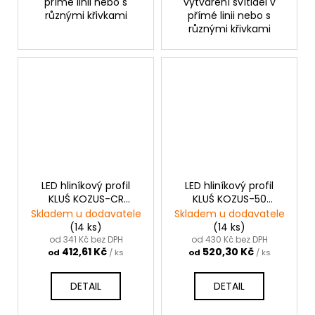
přímé linii nebo s
vytváření svítidel v
různými křivkami
přímé linii nebo s
různými křivkami
LED hliníkový profil
LED hliníkový profil
KLUŚ KOZUS-CR
KLUŚ KOZUS-50
|neanodizovaný
|neanodizovaný
Skladem u dodavatele
Skladem u dodavatele
(14 ks)
(14 ks)
od 341 Kč bez DPH
od 430 Kč bez DPH
412,61 Kč
520,30 Kč
od
/ ks
od
/ ks
DETAIL
DETAIL