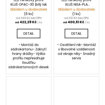
KLUŚ OPAC-30 |bílý lak
KLUŚ NISA-PLA
|neanodizovaná 1m
Skladem u dodavatele
Skladem u dodavatele
(6 ks)
(1 ks)
od 349 Kč bez DPH
od 331 Kč bez DPH
422,29 Kč
400,51 Kč
od
/ ks
od
/ ks
DETAIL
DETAIL
- Montáž do
- Osvětlení nik- Montáž
sádrokartonu- Zakrytí
v libovolné vzdálenosti
hrany drážky- Výška
od okraje niky- Snadný
profilu nepřesahuje
servis
tloušťku
sádrokartonových desek