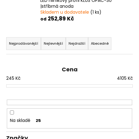
LED hliníkový profil KLUŚ OPAC-30
a
|stříbrná anoda
Skladem u dodavatele
(1 ks)
j
252,89 Kč
od
í
t
Ř
?
a
Nejprodávanější
Nejlevnější
Nejdražší
Abecedně
z
e
n
Cena
HLEDAT
í
245
Kč
4105
Kč
p
r
D
o
o
d
p
u
o
Na skladě
25
k
r
t
u
Značky