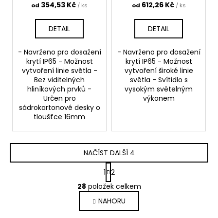
354,53 Kč
612,26 Kč
od
/ ks
od
/ ks
DETAIL
DETAIL
- Navrženo pro dosažení
- Navrženo pro dosažení
krytí IP65 - Možnost
krytí IP65 - Možnost
vytvoření linie světla -
vytvoření široké linie
Bez viditelných
světla - Svítidlo s
hliníkových prvků -
vysokým světelným
Určen pro
výkonem
sádrokartonové desky o
tloušťce 16mm
NAČÍST DALŠÍ 4
S
1
2
t
O
r
28
položek celkem
v
á
NAHORU
l
n
k
á