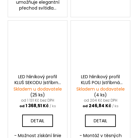
umožňuje elegantní
přechod svítidla...
LED hliníkový profil
LED hliníkový profil
KLUŚ SEKODU |stříbrná
KLUŚ POLI |stříbrná
anoda
anoda
Skladem u dodavatele
Skladem u dodavatele
(25 ks)
(4 ks)
od 1 131 Kč bez DPH
od 204 Kč bez DPH
1 368,51 Kč
246,84 Kč
od
/ ks
od
/ ks
DETAIL
DETAIL
- Možnost získání linie
- Montáž v těsných