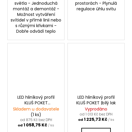
světla - Jednoduchá
prostorách - Plynulá
montáž a demontáž -
regulace úhlu svitu
Možnost vytváření
svítidel v přímé linii nebo
s různými křivkami -
Dobře odvádí teplo
LED hliníkový profil
LED hliníkový profil
KLUŚ POKET
KLUŚ POKET |bílý lak
|neanodizovaný
Skladem u dodavatele
Vyprodáno
(1 ks)
od 1 013 Kč bez DPH
1 225,73 Kč
od 875 Kč bez DPH
od
/ ks
1 058,75 Kč
od
/ ks