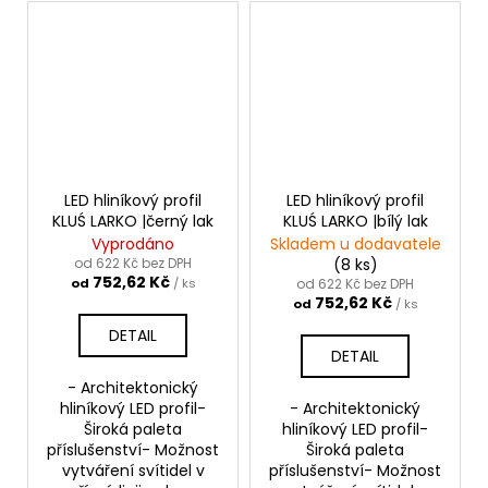
LED hliníkový profil
LED hliníkový profil
KLUŚ LARKO |černý lak
KLUŚ LARKO |bílý lak
Vyprodáno
Skladem u dodavatele
od 622 Kč bez DPH
(8 ks)
752,62 Kč
od
/ ks
od 622 Kč bez DPH
752,62 Kč
od
/ ks
DETAIL
DETAIL
- Architektonický
hliníkový LED profil-
- Architektonický
Široká paleta
hliníkový LED profil-
příslušenství- Možnost
Široká paleta
vytváření svítidel v
příslušenství- Možnost