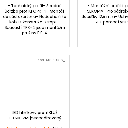
- Technický profil- Snadná
- Montážní profil k p
údržba profilu OPK-4- Montáž
SEKOMA- Pro sádrok
do sádrokartonu- Nedochází ke
tloušťky 12,5 mm- Uch
kolizi s konstrukcí stropu-
SDK pomocí vru
Součástí TPK-4 jsou montážní
pružiny PK-4
Kód:
A00399-N_1
LED hliníkový profil KLUŚ
TEKNIK-ZM |neanodizovaný