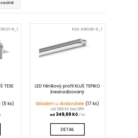
ecedně
18021-N_1
Kód:
A18046-N_1
UŚ TESE
LED hliníkový profil KLUŚ TEPIKO
ý
|neanodizovaný
e
(5 ks)
Skladem u dodavatele
(17 ks)
H
od 289 Kč bez DPH
349,69 Kč
s
od
/ ks
DETAIL