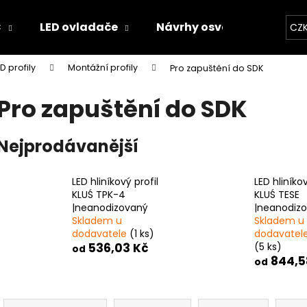
C
LED ovladače
Návrhy osvětlení
Kal
CZ
ED profily
Montážní profily
Pro zapuštění do SDK
Co potřebujete najít?
Pro zapuštění do SDK
HLEDAT
Nejprodávanější
LED hliníkový profil
LED hliníkov
Doporučujeme
KLUŚ TPK-4
KLUŚ TESE
|neanodizovaný
|neanodiz
Skladem u
Skladem u
dodavatele
(1 ks)
dodavatel
536,03 Kč
(5 ks)
od
844,5
od
Ř