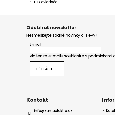
LED ovladače
Z
á
Odebírat newsletter
p
Nezmeškejte žádné novinky či slevy!
a
t
E-mail
í
Vložením e-mailu souhlasíte s
podmínkami o
PŘIHLÁSIT SE
Kontakt
Info
info
@
kamaelektro.cz
Kata