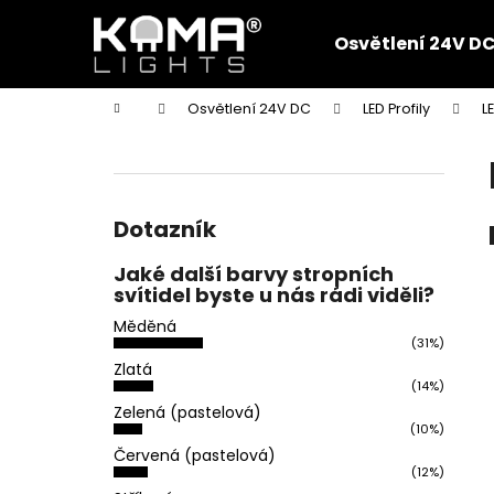
K
Přejít
na
o
Osvětlení 24V D
obsah
Zpět
Zpět
š
do
do
í
Domů
Osvětlení 24V DC
LED Profily
L
k
obchodu
obchodu
P
o
s
t
Dotazník
r
Jaké další barvy stropních
a
svítidel byste u nás rádi viděli?
n
Měděná
n
(31%)
í
Zlatá
(14%)
p
Zelená (pastelová)
a
(10%)
n
Červená (pastelová)
(12%)
e