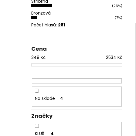
Stříbrná
l
(26%)
Bronzová
(7%)
Počet hlasů:
281
Cena
349
Kč
2534
Kč
Na skladě
4
Značky
KLUŚ
4