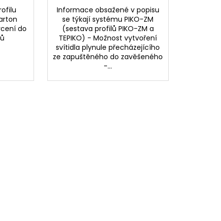
rofilu
Informace obsažené v popisu
arton
se týkají systému PIKO-ZM
ycení do
(sestava profilů PIKO-ZM a
tů
TEPIKO) - Možnost vytvoření
svítidla plynule přecházejícího
ze zapuštěného do zavěšeného
-...