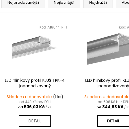
a
Nejprodávanější
Nejlevnější
Nejdražší
Ab
z
e
V
n
ý
Kód:
A18044-N_1
Kód:
A
í
p
p
i
r
s
o
p
d
r
u
o
k
d
LED hliníkový profil KLUŚ TPK-4
LED hliníkový profil KL
t
|neanodizovaný
|neanodizovan
u
ů
k
Skladem u dodavatele
(1 ks)
Skladem u dodavatel
t
od 443 Kč bez DPH
od 698 Kč bez DP
536,03 Kč
844,58 Kč
od
/ ks
od
/ k
ů
DETAIL
DETAIL