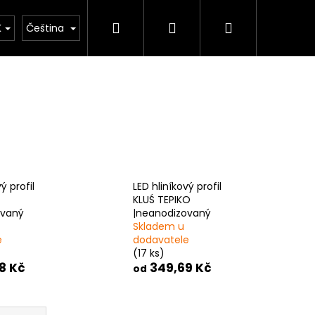
Hledat
Přihlášení
Nákupní
kulačka
K
Čeština
košík
ý profil
LED hliníkový profil
KLUŚ TEPIKO
ovaný
|neanodizovaný
Skladem u
e
dodavatele
(17 ks)
8 Kč
349,69 Kč
od