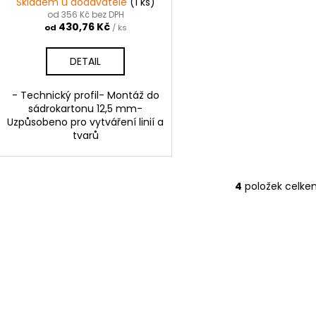
Skladem u dodavatele
(1 ks)
od 356 Kč bez DPH
430,76 Kč
od
/ ks
DETAIL
- Technický profil- Montáž do
sádrokartonu 12,5 mm-
Uzpůsobeno pro vytváření linií a
tvarů
4
položek celke
O
v
l
á
d
a
c
í