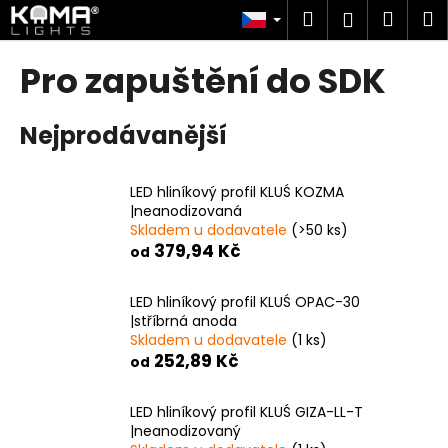
K
Přejít
Hledat
Náku
M
Přihlášen
na
o
obsah
Zpět
Zpět
košík
š
Pro zapuštění do SDK
í
C
k
Nejprodávanější
o
p
o
LED hliníkový profil KLUŚ KOZMA
t
|neanodizovaná
Skladem u dodavatele
(>50 ks)
ř
379,94 Kč
od
e
b
LED hliníkový profil KLUŚ OPAC-30
u
|stříbrná anoda
j
Skladem u dodavatele
(1 ks)
252,89 Kč
e
od
t
LED hliníkový profil KLUŚ GIZA-LL-T
e
|neanodizovaný
n