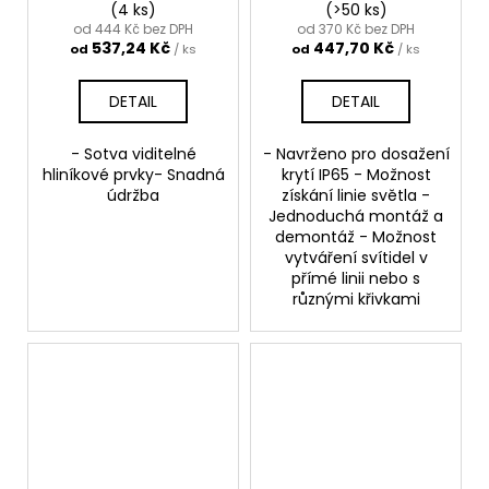
(4 ks)
(>50 ks)
od 444 Kč bez DPH
od 370 Kč bez DPH
537,24 Kč
447,70 Kč
od
/ ks
od
/ ks
DETAIL
DETAIL
- Sotva viditelné
- Navrženo pro dosažení
hliníkové prvky- Snadná
krytí IP65 - Možnost
údržba
získání linie světla -
Jednoduchá montáž a
demontáž - Možnost
vytváření svítidel v
přímé linii nebo s
různými křivkami