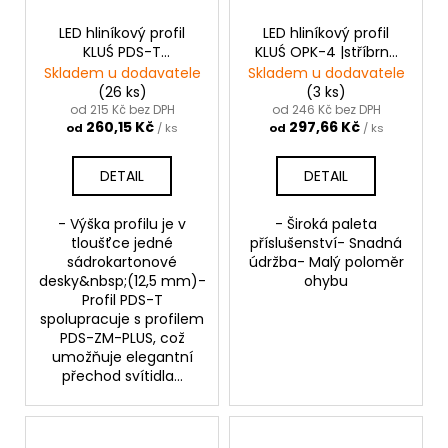
LED hliníkový profil
LED hliníkový profil
KLUŚ PDS-T
KLUŚ OPK-4 |stříbrná
|neanodizovaná
anoda
Skladem u dodavatele
Skladem u dodavatele
(26 ks)
(3 ks)
od 215 Kč bez DPH
od 246 Kč bez DPH
260,15 Kč
297,66 Kč
od
/ ks
od
/ ks
DETAIL
DETAIL
- Výška profilu je v
- Široká paleta
tloušťce jedné
příslušenství- Snadná
sádrokartonové
údržba- Malý poloměr
desky&nbsp;(12,5 mm)-
ohybu
Profil PDS-T
spolupracuje s profilem
PDS-ZM-PLUS, což
umožňuje elegantní
přechod svítidla...