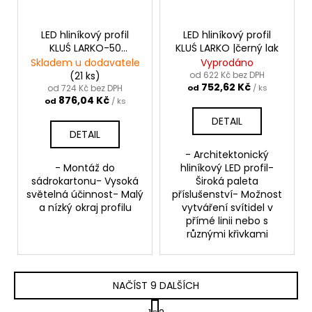
LED hliníkový profil
LED hliníkový profil
KLUŚ LARKO-50
KLUŚ LARKO |černý lak
|stříbrná anoda
Skladem u dodavatele
Vyprodáno
(21 ks)
od 622 Kč bez DPH
752,62 Kč
od 724 Kč bez DPH
od
/ ks
876,04 Kč
od
/ ks
DETAIL
DETAIL
- Architektonický
- Montáž do
hliníkový LED profil-
sádrokartonu- Vysoká
Široká paleta
světelná účinnost- Malý
příslušenství- Možnost
a nízký okraj profilu
vytváření svítidel v
přímé linii nebo s
různými křivkami
NAČÍST 9 DALŠÍCH
S