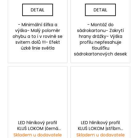
DETAIL
DETAIL
- Minimální šířka a
- Montáž do
výška- Malý poloměr
sádrokartonu- Zakrytí
ohybu a to i v rovině se
hrany drážky- Výška
svitem dolů !!!- Efekt
profilu nepřesahuje
úzké linie světla
tloušťku
sádrokartonových desek
LED hliníkový profil
LED hliníkový profil
KLUŚ LOKOM |černá
KLUŚ LOKOM |stříbrná
anoda
anoda
Skladem u dodavatele
Skladem u dodavatele