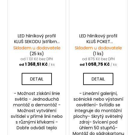
LED hliníkový profil
LED hliníkový profil
KLUŚ SEKODU |stříbrná
KLUŚ POKET
anoda
|neanodizovaný
Skladem u dodavatele
Skladem u dodavatele
(25 ks)
(1 ks)
od 1 131 Kč bez DPH
od 875 Kč bez DPH
1 368,51 Kč
1 058,75 Kč
od
/ ks
od
/ ks
DETAIL
DETAIL
- Možnost získání linie
- Lineární galerijní,
světla - Jednoduchá
scénické nebo výstavní
montáž a demontáž -
osvětlení- Svítidlo se
Možnost vytváření
integruje do montážní
svítidel v přímé linii nebo
plochy- Skrytý světelný
s různými křivkami -
zdroj- Svícení pod
Dobře odvádí teplo
úhlem 50 stupňů-
Montáž do sádrokartonu