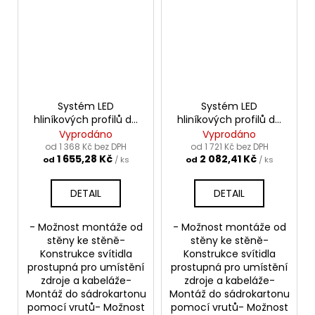
Systém LED
Systém LED
hliníkových profilů do
hliníkových profilů do
sádrokartonu MOD-
sádrokartonu MOD-
Vyprodáno
Vyprodáno
TEK-50 |stříbrná anoda
TEK-100 |stříbrná
od 1 368 Kč bez DPH
od 1 721 Kč bez DPH
1 655,28 Kč
2 082,41 Kč
anoda
od
/ ks
od
/ ks
DETAIL
DETAIL
- Možnost montáže od
- Možnost montáže od
stěny ke stěně-
stěny ke stěně-
Konstrukce svítidla
Konstrukce svítidla
prostupná pro umístění
prostupná pro umístění
zdroje a kabeláže-
zdroje a kabeláže-
Montáž do sádrokartonu
Montáž do sádrokartonu
pomocí vrutů- Možnost
pomocí vrutů- Možnost