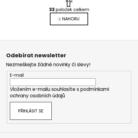
1
2
t
O
r
33
položek celkem
v
á
NAHORU
l
n
k
á
o
d
v
a
Z
á
c
n
á
í
Odebírat newsletter
í
p
p
Nezmeškejte žádné novinky či slevy!
a
r
v
t
E-mail
k
í
y
Vložením e-mailu souhlasíte s
podmínkami
v
ochrany osobních údajů
ý
p
PŘIHLÁSIT SE
i
s
u