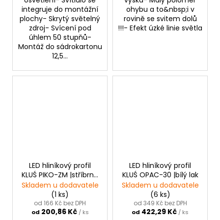
integruje do montážní
ohybu a to&nbsp;i v
plochy- Skrytý světelný
rovině se svitem dolů
zdroj- Svícení pod
!!!- Efekt úzké linie světla
úhlem 50 stupňů-
Montáž do sádrokartonu
12,5...
LED hliníkový profil
LED hliníkový profil
KLUŚ PIKO-ZM |stříbrná
KLUŚ OPAC-30 |bílý lak
anoda
Skladem u dodavatele
Skladem u dodavatele
(1 ks)
(6 ks)
od 166 Kč bez DPH
od 349 Kč bez DPH
200,86 Kč
422,29 Kč
od
/ ks
od
/ ks