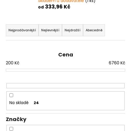
Skladem u dodavatele
(1 ks)
a
333,96 Kč
od
j
í
Ř
t
a
Nejprodávanější
Nejlevnější
Nejdražší
Abecedně
?
z
e
n
Cena
í
200
Kč
6760
Kč
p
HLEDAT
r
o
d
D
u
o
Na skladě
24
p
k
o
t
r
Značky
ů
u