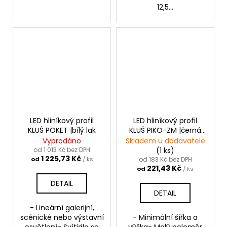
12,5...
LED hliníkový profil
LED hliníkový profil
KLUŚ POKET |bílý lak
KLUŚ PIKO-ZM |černá
anoda
Vyprodáno
Skladem u dodavatele
od 1 013 Kč bez DPH
(1 ks)
1 225,73 Kč
od
/ ks
od 183 Kč bez DPH
221,43 Kč
od
/ ks
DETAIL
DETAIL
- Lineární galerijní,
scénické nebo výstavní
- Minimální šířka a
osvětlení- Svítidlo se
výška- Malý poloměr