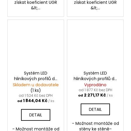
získat koeficient UGR
získat koeficient UGR
&lt;...
&lt;...
Systém LED
Systém LED
hliníkových profilů do
hliníkových profilů do
sádrokartonu MOD-
sádrokartonu MOD-
Skladem u dodavatele
Vyprodáno
KOZE-50 |stříbrná
KOZE-100 |stříbrná
(1 ks)
od 1 877 Kč bez DPH
2 271,17 Kč
anoda
anoda
od 1 524 Kč bez DPH
od
/ ks
1 844,04 Kč
od
/ ks
DETAIL
DETAIL
- Možnost montáže od
- Možnost montáže od
stěny ke stěně-