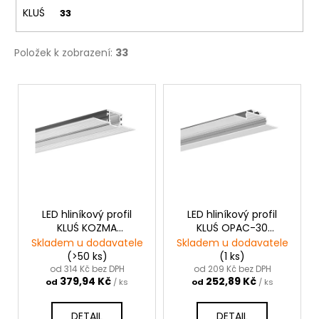
č
KLUŚ
33
u
j
e
Položek k zobrazení:
33
m
e
V
ý
p
i
s
p
r
o
LED hliníkový profil
LED hliníkový profil
KLUŚ KOZMA
KLUŚ OPAC-30
d
|neanodizovaná
|stříbrná anoda
Skladem u dodavatele
Skladem u dodavatele
u
(>50 ks)
(1 ks)
k
od 314 Kč bez DPH
od 209 Kč bez DPH
379,94 Kč
252,89 Kč
od
/ ks
od
/ ks
t
ů
DETAIL
DETAIL