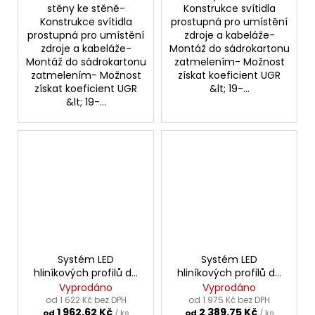
stěny ke stěně-
Konstrukce svítidla
Konstrukce svítidla
prostupná pro umístění
prostupná pro umístění
zdroje a kabeláže-
zdroje a kabeláže-
Montáž do sádrokartonu
Montáž do sádrokartonu
zatmelením- Možnost
zatmelením- Možnost
získat koeficient UGR
získat koeficient UGR
&lt; 19-...
&lt; 19-...
Systém LED
Systém LED
hliníkových profilů do
hliníkových profilů do
sádrokartonu MOD-
sádrokartonu MOD-
Vyprodáno
Vyprodáno
KOL-50 |stříbrná
KOL-100 |stříbrná
od 1 622 Kč bez DPH
od 1 975 Kč bez DPH
1 962,62 Kč
2 389,75 Kč
anoda
anoda
od
/ ks
od
/ ks