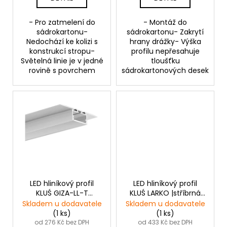
- Pro zatmelení do
- Montáž do
sádrokartonu-
sádrokartonu- Zakrytí
Nedochází ke kolizi s
hrany drážky- Výška
konstrukcí stropu-
profilu nepřesahuje
Světelná linie je v jedné
tloušťku
rovině s povrchem
sádrokartonových desek
LED hliníkový profil
LED hliníkový profil
KLUŚ GIZA-LL-T
KLUŚ LARKO |stříbrná
|neanodizovaný
anoda
Skladem u dodavatele
Skladem u dodavatele
(1 ks)
(1 ks)
od 276 Kč bez DPH
od 433 Kč bez DPH