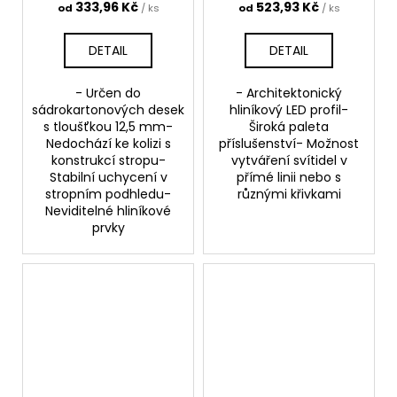
333,96 Kč
523,93 Kč
od
/ ks
od
/ ks
DETAIL
DETAIL
- Určen do
- Architektonický
sádrokartonových desek
hliníkový LED profil-
s tloušťkou 12,5 mm-
Široká paleta
Nedochází ke kolizi s
příslušenství- Možnost
konstrukcí stropu-
vytváření svítidel v
Stabilní uchycení v
přímé linii nebo s
stropním podhledu-
různými křivkami
Neviditelné hliníkové
prvky