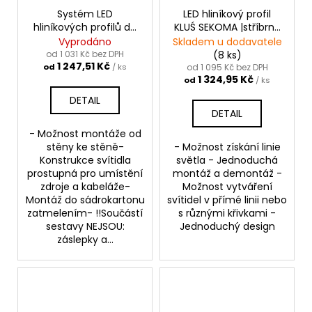
Systém LED
LED hliníkový profil
hliníkových profilů do
KLUŚ SEKOMA |stříbrná
sádrokartonu 3035-
anoda
Vyprodáno
Skladem u dodavatele
KOZE |stříbrná anoda
od 1 031 Kč bez DPH
(8 ks)
1 247,51 Kč
od
/ ks
od 1 095 Kč bez DPH
1 324,95 Kč
od
/ ks
DETAIL
DETAIL
- Možnost montáže od
stěny ke stěně-
- Možnost získání linie
Konstrukce svítidla
světla - Jednoduchá
prostupná pro umístění
montáž a demontáž -
zdroje a kabeláže-
Možnost vytváření
Montáž do sádrokartonu
svítidel v přímé linii nebo
zatmelením- !!Součástí
s různými křivkami -
sestavy NEJSOU:
Jednoduchý design
záslepky a...