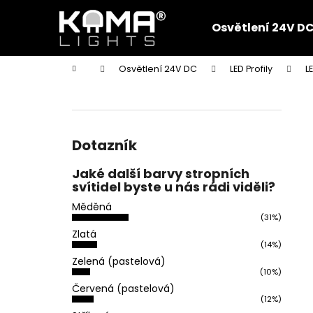
K
Přejít
na
o
Osvětlení 24V D
obsah
Zpět
Zpět
š
do
do
í
Domů
Osvětlení 24V DC
LED Profily
L
k
obchodu
obchodu
P
o
s
t
Dotazník
r
Jaké další barvy stropních
a
svítidel byste u nás rádi viděli?
n
Měděná
n
(31%)
í
Zlatá
(14%)
p
Zelená (pastelová)
a
(10%)
n
Červená (pastelová)
(12%)
e