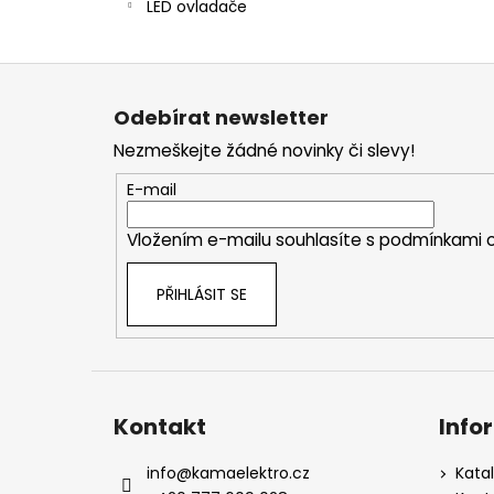
LED ovladače
Z
á
Odebírat newsletter
p
Nezmeškejte žádné novinky či slevy!
a
t
E-mail
í
Vložením e-mailu souhlasíte s
podmínkami o
PŘIHLÁSIT SE
Kontakt
Info
info
@
kamaelektro.cz
Kata