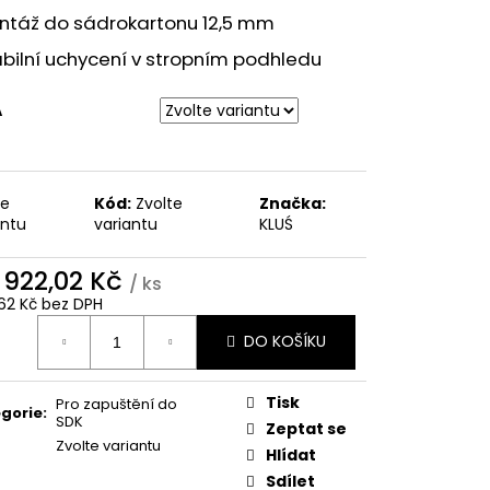
táž do sádrokartonu 12,5 mm
bilní uchycení v stropním podhledu
A
te
Kód:
Zvolte
Značka:
antu
variantu
KLUŚ
d
922,02 Kč
/ ks
62 Kč
bez DPH
ná
DO KOŠÍKU
:
Tisk
Pro zapuštění do
gorie
:
SDK
Zeptat se
Zvolte variantu
Hlídat
Sdílet