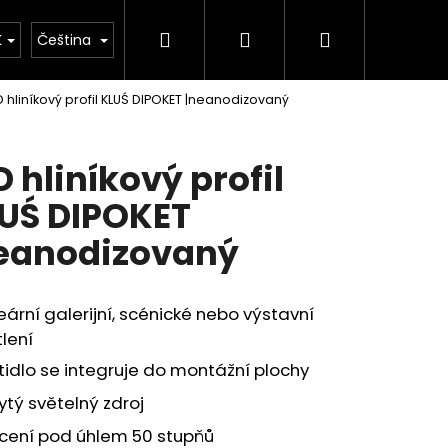
Hledat
Přihlášení
Nákupní
kulačka
K
Čeština
D hliníkový profil KLUŚ DIPOKET |neanodizovaný
košík
D hliníkový profil
UŚ DIPOKET
eanodizovaný
eární galerijní, scénické nebo výstavní
lení
tidlo se integruje do montážní plochy
ytý světelný zdroj
cení pod úhlem 50 stupňů