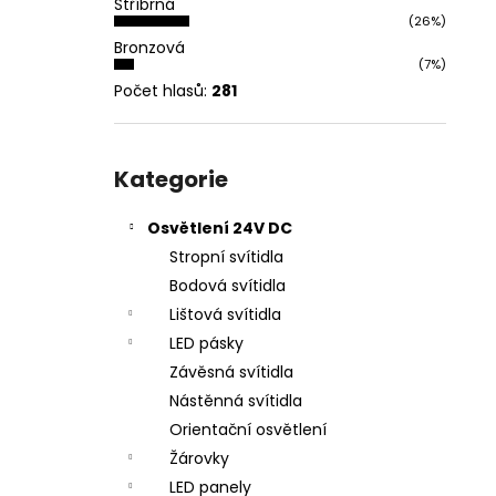
Stříbrná
l
(26%)
Bronzová
(7%)
Počet hlasů:
281
Přeskočit
kategorie
Kategorie
Osvětlení 24V DC
Stropní svítidla
Bodová svítidla
Lištová svítidla
LED pásky
Závěsná svítidla
Nástěnná svítidla
Orientační osvětlení
Žárovky
LED panely