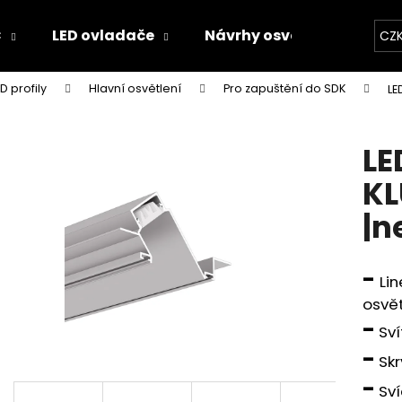
C
LED ovladače
Návrhy osvětlení
Kal
CZ
ED profily
Hlavní osvětlení
Pro zapuštění do SDK
LE
Co potřebujete najít?
LE
HLEDAT
KL
|n
Doporučujeme
-
Lin
osvět
-
Sví
-
Skr
-
Sví