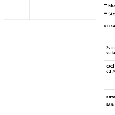
-
Mon
-
Sta
DÉLK
Zvol
vari
o
od
7
Měr
cena
Kate
EAN
: