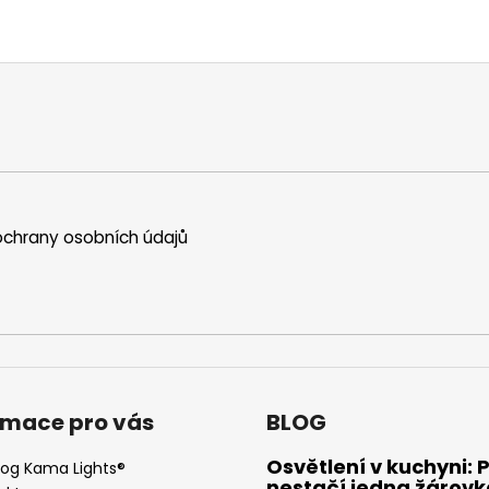
chrany osobních údajů
rmace pro vás
BLOG
Osvětlení v kuchyni: 
log Kama Lights®
nestačí jedna žárovk