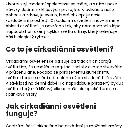
Životní styl moderní společnosti se mění, a s ním i naše
a
návyky. Jedním z klíčových prvků, který ovlivňuje naše
j
pohodu a zdraví, je světlo, které obklopuje naše
každodenní prostředí. Cirkadiánní osvětlení, nový směr v
í
oblasti osvětlení, je navrženo tak, aby nám pomohlo lépe
t
napodobit přirozený cyklus světla a tmy, který ovlivňuje
?
náš biologický rytmus.
Co to je cirkadiánní osvětlení?
Cirkadiánní osvětlení se odlišuje od tradičních zdrojů
světla tím, že umožňuje regulaci teploty a intenzity světla
HLEDAT
v průběhu dne. Podobá se přirozenému slunečnímu
světlu, které se mění od teplého až po studené bílé světlo
v závislosti na denní době. To napodobuje přirozený cyklus
světla, který má klíčový vliv na naše biologické funkce a
D
spánkové vzory.
o
p
Jak cirkadiánní osvětlení
o
funguje?
r
u
Centrální částí cirkadiánního osvětlení je možnost změny