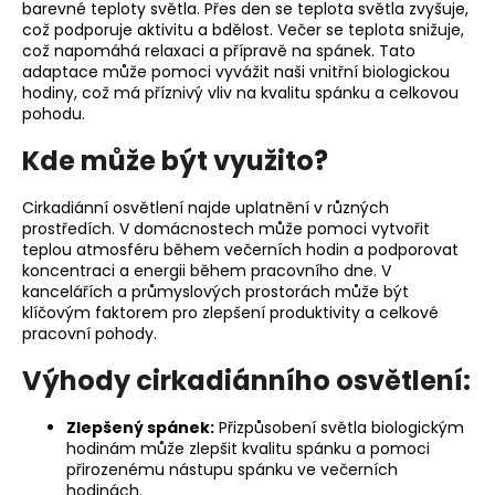
č
barevné teploty světla. Přes den se teplota světla zvyšuje,
u
což podporuje aktivitu a bdělost. Večer se teplota snižuje,
j
což napomáhá relaxaci a přípravě na spánek. Tato
e
adaptace může pomoci vyvážit naši vnitřní biologickou
hodiny, což má příznivý vliv na kvalitu spánku a celkovou
m
pohodu.
e
Kde může být využito?
Cirkadiánní osvětlení najde uplatnění v různých
prostředích. V domácnostech může pomoci vytvořit
teplou atmosféru během večerních hodin a podporovat
koncentraci a energii během pracovního dne. V
kancelářích a průmyslových prostorách může být
klíčovým faktorem pro zlepšení produktivity a celkové
pracovní pohody.
Výhody cirkadiánního osvětlení:
Zlepšený spánek:
Přizpůsobení světla biologickým
hodinám může zlepšit kvalitu spánku a pomoci
přirozenému nástupu spánku ve večerních
hodinách.