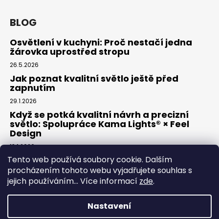
BLOG
Osvětlení v kuchyni: Proč nestačí jedna
žárovka uprostřed stropu
26.5.2026
Jak poznat kvalitní světlo ještě před
zapnutím
29.1.2026
Když se potká kvalitní návrh a precizní
světlo: Spolupráce Kama Lights® × Feel
Design
13.1.2026
Tento web používá soubory cookie. Dalším
procházením tohoto webu vyjadřujete souhlas s
Facebook
jejich používáním... Více informací
zde
.
Nastavení