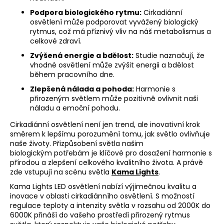
Podpora biologického rytmu:
Cirkadiánní
osvětlení může podporovat vyvážený biologický
rytmus, což má příznivý vliv na náš metabolismus a
celkové zdraví.
Zvýšená energie a bdělost:
Studie naznačují, že
vhodné osvětlení může zvýšit energii a bdělost
během pracovního dne.
Zlepšená nálada a pohoda:
Harmonie s
přirozeným světlem může pozitivně ovlivnit naši
náladu a emoční pohodu.
Cirkadiánní osvětlení není jen trend, ale inovativní krok
směrem k lepšímu porozumění tomu, jak světlo ovlivňuje
naše životy. Přizpůsobení světla našim
biologickým potřebám je klíčové pro dosažení harmonie s
přírodou a zlepšení celkového kvalitního života. A právě
zde vstupují na scénu světla
Kama Lights
.
Kama Lights LED osvětlení nabízí výjimečnou kvalitu a
inovace v oblasti cirkadiánního osvětlení. S možností
regulace teploty a intenzity světla v rozsahu od 2000K do
6000K přináší do vašeho prostředí přirozený rytmus