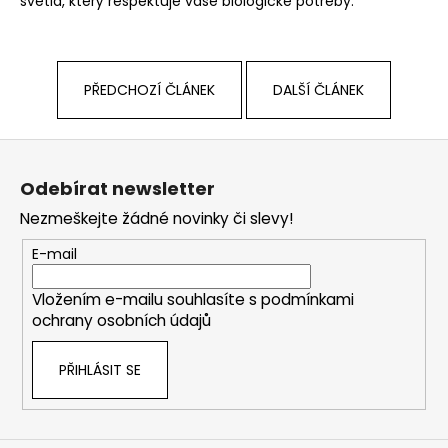
světla, který respektuje vaše biologické potřeby.
PŘEDCHOZÍ ČLÁNEK
DALŠÍ ČLÁNEK
Z
á
Odebírat newsletter
p
Nezmeškejte žádné novinky či slevy!
a
t
E-mail
í
Vložením e-mailu souhlasíte s
podmínkami
ochrany osobních údajů
PŘIHLÁSIT SE