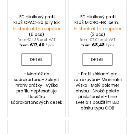
LED hliníkový profil
LED hliníkový profil
KLUŚ OPAC-30 |bílý lak
KLUŚ MICRO-NK |černá
anoda
In stock at the supplier
In stock at the supplier
(6 pcs)
(3 pcs)
from €14,38 excl. VAT
from €7,01 excl. VAT
€17,40
€8,48
from
/ pcs
from
/ pcs
DETAIL
DETAIL
- Montáž do
- Profil základní pro
sádrokartonu- Zakrytí
zafrézování- Minimální
hrany drážky- Výška
výška- Malý poloměr
profilu nepřesahuje
ohybu- Široká paleta
tloušťku
příslušenství- Linie
sádrokartonových desek
světla s použitím LED
pásku typu COB