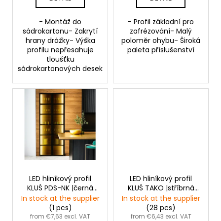
s
- Montáž do
- Profil základní pro
sádrokartonu- Zakrytí
zafrézování- Malý
hrany drážky- Výška
poloměr ohybu- Široká
profilu nepřesahuje
paleta příslušenství
tloušťku
sádrokartonových desek
LED hliníkový profil
LED hliníkový profil
KLUŚ PDS-NK |černá
KLUŚ TAKO |stříbrná
anoda
anoda
In stock at the supplier
In stock at the supplier
(1 pcs)
(28 pcs)
from €7,63 excl. VAT
from €6,43 excl. VAT