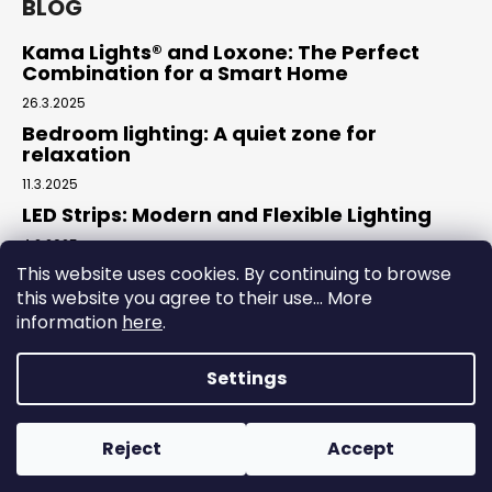
BLOG
Kama Lights® and Loxone: The Perfect
Combination for a Smart Home
26.3.2025
Bedroom lighting: A quiet zone for
relaxation
11.3.2025
LED Strips: Modern and Flexible Lighting
4.2.2025
This website uses cookies. By continuing to browse
this website you agree to their use... More
Facebook
information
here
.
Settings
Created by Shoptet
Reject
Accept
Copyright 2026
Kama elektro
. All rights reserved.