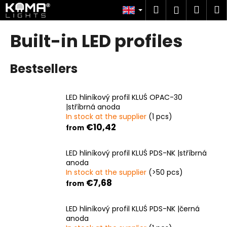
C
Skip
Search
Shop
M
Login
to
a
content
Back
Back
cart
r
Built-in LED profiles
t
W
Bestsellers
h
a
t
LED hliníkový profil KLUŚ OPAC-30
a
|stříbrná anoda
In stock at the supplier
(1 pcs)
r
€10,42
from
e
y
LED hliníkový profil KLUŚ PDS-NK |stříbrná
o
anoda
u
In stock at the supplier
(>50 pcs)
€7,68
l
from
o
LED hliníkový profil KLUŚ PDS-NK |černá
o
anoda
k