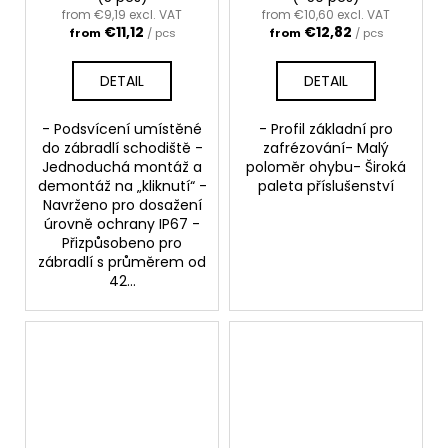
from €9,19 excl. VAT
from €10,60 excl. VAT
€11,12
€12,82
from
/ pcs
from
/ pcs
DETAIL
DETAIL
- Podsvícení umístěné
- Profil základní pro
do zábradlí schodiště -
zafrézování- Malý
Jednoduchá montáž a
poloměr ohybu- Široká
demontáž na „kliknutí“ -
paleta příslušenství
Navrženo pro dosažení
úrovně ochrany IP67 -
Přizpůsobeno pro
zábradlí s průměrem od
42...