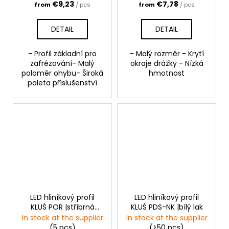
€9,23
€7,78
from
/ pcs
from
/ pcs
DETAIL
DETAIL
- Profil základní pro
- Malý rozměr - Krytí
zafrézování- Malý
okraje drážky - Nízká
poloměr ohybu- Široká
hmotnost
paleta příslušenství
LED hliníkový profil
LED hliníkový profil
KLUŚ POR |stříbrná
KLUŚ PDS-NK |bílý lak
anoda
In stock at the supplier
In stock at the supplier
(5 pcs)
(>50 pcs)