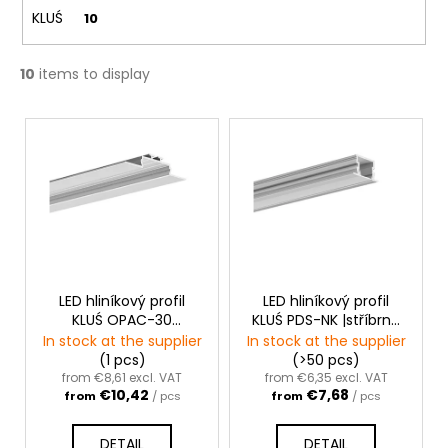
c
KLUŚ
10
o
m
m
10
items to display
e
n
L
d
i
s
t
o
f
p
r
LED hliníkový profil
LED hliníkový profil
KLUŚ OPAC-30
KLUŚ PDS-NK |stříbrná
o
|stříbrná anoda
anoda
In stock at the supplier
In stock at the supplier
d
(1 pcs)
(>50 pcs)
u
from €8,61 excl. VAT
from €6,35 excl. VAT
€10,42
€7,68
from
/ pcs
from
/ pcs
c
t
DETAIL
DETAIL