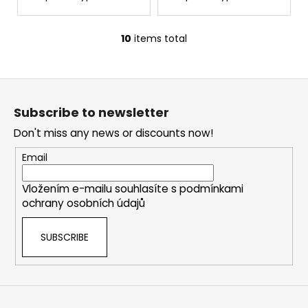
10
items total
L
i
s
F
t
o
i
Subscribe to newsletter
o
n
Don't miss any news or discounts now!
g
t
c
e
Email
o
r
n
Vložením e-mailu souhlasíte s
podmínkami
t
ochrany osobních údajů
r
o
SUBSCRIBE
l
s