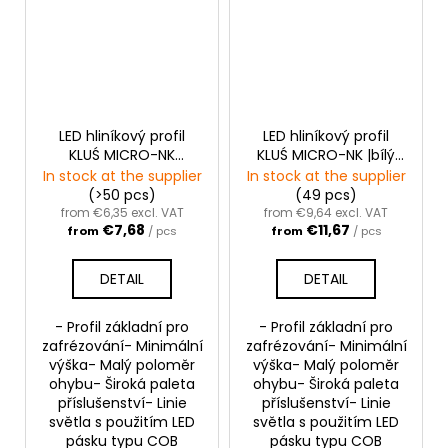
LED hliníkový profil
LED hliníkový profil
KLUŚ MICRO-NK
KLUŚ MICRO-NK |bílý
|stříbrná anoda
lak
In stock at the supplier
In stock at the supplier
(>50 pcs)
(49 pcs)
from €6,35 excl. VAT
from €9,64 excl. VAT
€7,68
€11,67
from
/ pcs
from
/ pcs
DETAIL
DETAIL
- Profil základní pro
- Profil základní pro
zafrézování- Minimální
zafrézování- Minimální
výška- Malý poloměr
výška- Malý poloměr
ohybu- Široká paleta
ohybu- Široká paleta
příslušenství- Linie
příslušenství- Linie
světla s použitím LED
světla s použitím LED
pásku typu COB
pásku typu COB