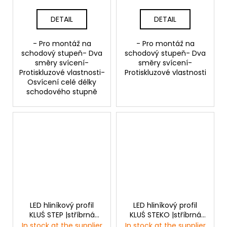
DETAIL
DETAIL
- Pro montáž na
- Pro montáž na
schodový stupeň- Dva
schodový stupeň- Dva
směry svícení-
směry svícení-
Protiskluzové vlastnosti-
Protiskluzové vlastnosti
Osvícení celé délky
schodového stupně
LED hliníkový profil
LED hliníkový profil
KLUŚ STEP |stříbrná
KLUŚ STEKO |stříbrná
anoda
anoda
In stock at the supplier
In stock at the supplier