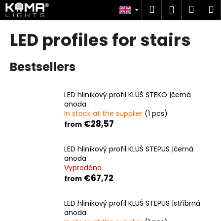
C
Skip
Search
Shop
M
Login
to
a
content
Back
Back
cart
r
LED profiles for stairs
t
W
Bestsellers
h
a
t
LED hliníkový profil KLUŚ STEKO |černá
a
anoda
In stock at the supplier
(1 pcs)
r
€28,57
from
e
y
LED hliníkový profil KLUŚ STEPUS |černá
o
anoda
u
Vyprodáno
€67,72
l
from
o
LED hliníkový profil KLUŚ STEPUS |stříbrná
o
anoda
k