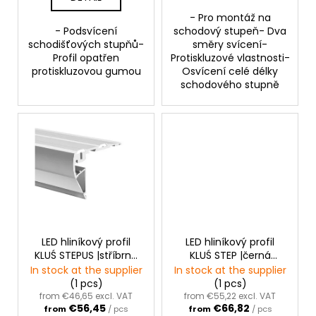
s
- Pro montáž na
- Podsvícení
schodový stupeň- Dva
schodišťových stupňů-
směry svícení-
Profil opatřen
Protiskluzové vlastnosti-
protiskluzovou gumou
Osvícení celé délky
schodového stupně
LED hliníkový profil
LED hliníkový profil
KLUŚ STEPUS |stříbrná
KLUŚ STEP |černá
anoda
anoda
In stock at the supplier
In stock at the supplier
(1 pcs)
(1 pcs)
from €46,65 excl. VAT
from €55,22 excl. VAT
€56,45
€66,82
from
/ pcs
from
/ pcs