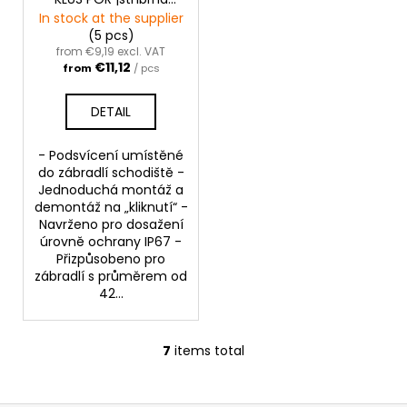
anoda
In stock at the supplier
(5 pcs)
from €9,19 excl. VAT
€11,12
from
/ pcs
DETAIL
- Podsvícení umístěné
do zábradlí schodiště -
Jednoduchá montáž a
demontáž na „kliknutí“ -
Navrženo pro dosažení
úrovně ochrany IP67 -
Přizpůsobeno pro
zábradlí s průměrem od
42...
7
items total
L
i
s