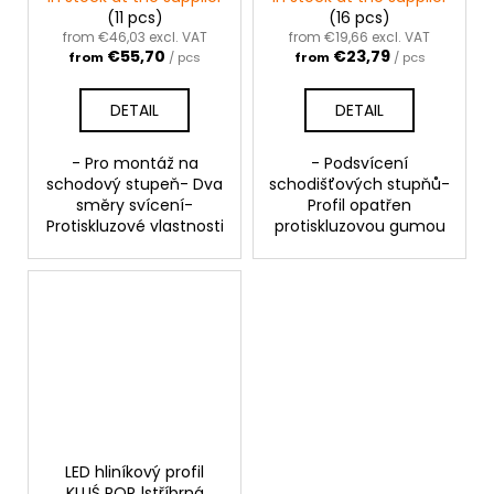
(11 pcs)
(16 pcs)
from €46,03 excl. VAT
from €19,66 excl. VAT
€55,70
€23,79
from
/ pcs
from
/ pcs
DETAIL
DETAIL
- Pro montáž na
- Podsvícení
schodový stupeň- Dva
schodišťových stupňů-
směry svícení-
Profil opatřen
Protiskluzové vlastnosti
protiskluzovou gumou
LED hliníkový profil
KLUŚ POR |stříbrná