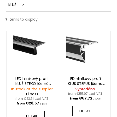
c
KLUŚ
7
o
m
m
7
items to display
e
n
L
d
i
s
t
o
f
p
r
LED hliníkový profil
LED hliníkový profil
KLUŚ STEKO |černá
KLUŚ STEPUS |černá
o
anoda
anoda
In stock at the supplier
Vyprodáno
d
(1 pcs)
from €55,97 excl. VAT
€67,72
u
from €23,61 excl. VAT
from
/ pcs
€28,57
from
/ pcs
c
DETAIL
t
DETAIL