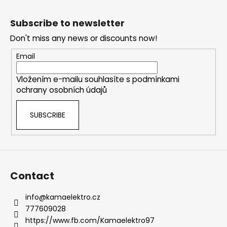
F
t
o
i
Subscribe to newsletter
o
n
Don't miss any news or discounts now!
g
t
c
e
Email
o
r
n
Vložením e-mailu souhlasíte s
podmínkami
t
ochrany osobních údajů
r
o
SUBSCRIBE
l
s
Contact
info
@
kamaelektro.cz
777609028
https://www.fb.com/Kamaelektro97