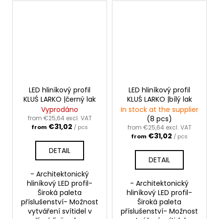
LED hliníkový profil
LED hliníkový profil
KLUŚ LARKO |černý lak
KLUŚ LARKO |bílý lak
Vyprodáno
In stock at the supplier
from €25,64 excl. VAT
(8 pcs)
€31,02
from
/ pcs
from €25,64 excl. VAT
€31,02
from
/ pcs
DETAIL
DETAIL
- Architektonický
hliníkový LED profil-
- Architektonický
Široká paleta
hliníkový LED profil-
příslušenství- Možnost
Široká paleta
vytváření svítidel v
příslušenství- Možnost