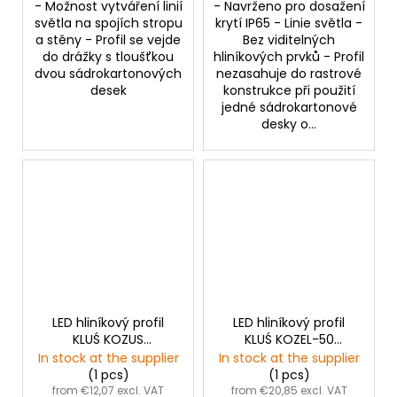
- Možnost vytváření linií
- Navrženo pro dosažení
světla na spojích stropu
krytí IP65 - Linie světla -
a stěny - Profil se vejde
Bez viditelných
do drážky s tloušťkou
hliníkových prvků - Profil
dvou sádrokartonových
nezasahuje do rastrové
desek
konstrukce při použití
jedné sádrokartonové
desky o...
LED hliníkový profil
LED hliníkový profil
KLUŚ KOZUS
KLUŚ KOZEL-50
|neanodizovaný
|neanodizovaný
In stock at the supplier
In stock at the supplier
(1 pcs)
(1 pcs)
from €12,07 excl. VAT
from €20,85 excl. VAT