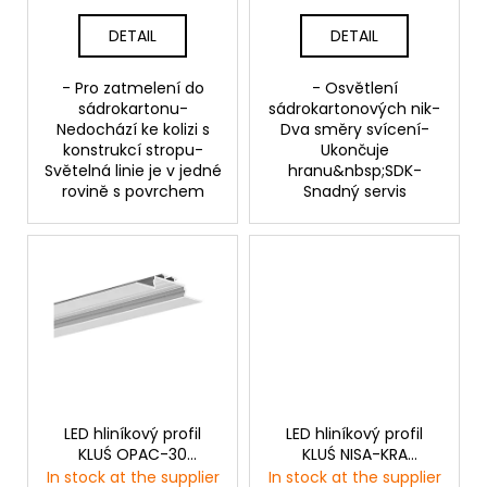
t
DETAIL
DETAIL
s
- Pro zatmelení do
- Osvětlení
sádrokartonu-
sádrokartonových nik-
Nedochází ke kolizi s
Dva směry svícení-
konstrukcí stropu-
Ukončuje
Světelná linie je v jedné
hranu&nbsp;SDK-
rovině s povrchem
Snadný servis
LED hliníkový profil
LED hliníkový profil
KLUŚ OPAC-30
KLUŚ NISA-KRA
|stříbrná anoda
|neanodizovaná
In stock at the supplier
In stock at the supplier