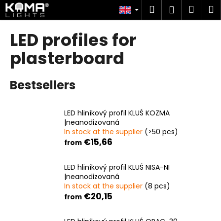
C
Skip
Search
Shop
M
Login
to
a
content
Back
Back
cart
r
LED profiles for
t
W
plasterboard
h
a
Bestsellers
t
a
LED hliníkový profil KLUŚ KOZMA
r
|neanodizovaná
e
In stock at the supplier
(>50 pcs)
y
€15,66
from
o
u
LED hliníkový profil KLUŚ NISA-NI
|neanodizovaná
l
In stock at the supplier
(8 pcs)
o
€20,15
from
o
k