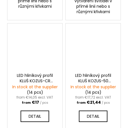
přímé linii nebo s
vytváření svítidel v
různými křivkami
přímé linii nebo s
různými křivkami
LED hliníkový profil
LED hliníkový profil
KLUŚ KOZUS-CR
KLUŚ KOZUS-50
|neanodizovaný
|neanodizovaný
In stock at the supplier
In stock at the supplier
(14 pcs)
(14 pcs)
from €14,05 excl. VAT
from €17,72 excl. VAT
€17
€21,44
from
/ pcs
from
/ pcs
DETAIL
DETAIL