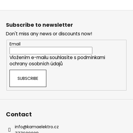
t
i
i
n
F
o
g
n
o
c
Subscribe to newsletter
o
o
Don't miss any news or discounts now!
t
n
t
e
Email
r
r
o
Vložením e-mailu souhlasíte s
podmínkami
l
ochrany osobních údajů
s
SUBSCRIBE
Contact
info
@
kamaelektro.cz