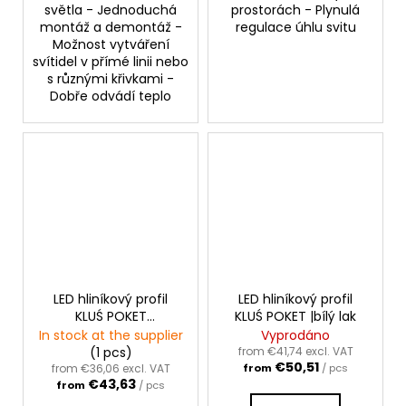
světla - Jednoduchá
prostorách - Plynulá
montáž a demontáž -
regulace úhlu svitu
Možnost vytváření
svítidel v přímé linii nebo
s různými křivkami -
Dobře odvádí teplo
LED hliníkový profil
LED hliníkový profil
KLUŚ POKET
KLUŚ POKET |bílý lak
|neanodizovaný
In stock at the supplier
Vyprodáno
(1 pcs)
from €41,74 excl. VAT
€50,51
from €36,06 excl. VAT
from
/ pcs
€43,63
from
/ pcs