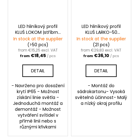
LED hliníkový profil
LED hliníkový profil
KLUŚ LOKOM |stříbrná
KLUŚ LARKO-50
anoda
|stříbrná anoda
In stock at the supplier
In stock at the supplier
(>50 pcs)
(21 pcs)
from €15,25 excl. VAT
from €29,83 excl. VAT
€18,45
€36,10
from
/ pcs
from
/ pcs
DETAIL
DETAIL
- Navrženo pro dosažení
- Montáž do
krytí IP65 - Možnost
sádrokartonu- Vysoká
získání linie světla -
světelná účinnost- Malý
Jednoduchá montáž a
a nízký okraj profilu
demontáž - Možnost
vytváření svítidel v
přímé linii nebo s
různými křivkami