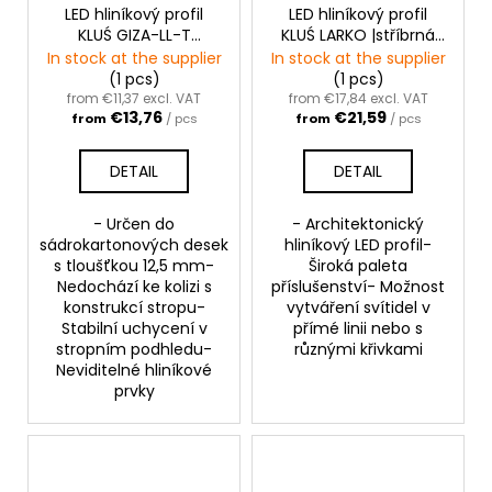
LED hliníkový profil
LED hliníkový profil
KLUŚ GIZA-LL-T
KLUŚ LARKO |stříbrná
|neanodizovaný
anoda
In stock at the supplier
In stock at the supplier
(1 pcs)
(1 pcs)
from €11,37 excl. VAT
from €17,84 excl. VAT
€13,76
€21,59
from
/ pcs
from
/ pcs
DETAIL
DETAIL
- Určen do
- Architektonický
sádrokartonových desek
hliníkový LED profil-
s tloušťkou 12,5 mm-
Široká paleta
Nedochází ke kolizi s
příslušenství- Možnost
konstrukcí stropu-
vytváření svítidel v
Stabilní uchycení v
přímé linii nebo s
stropním podhledu-
různými křivkami
Neviditelné hliníkové
prvky