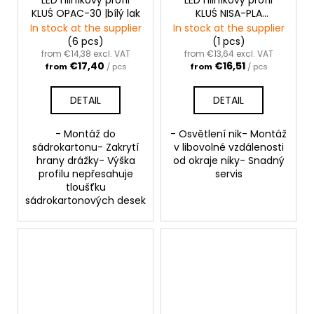
KLUŚ OPAC-30 |bílý lak
KLUŚ NISA-PLA
|neanodizovaná 1m
In stock at the supplier
In stock at the supplier
(6 pcs)
(1 pcs)
from €14,38 excl. VAT
from €13,64 excl. VAT
€17,40
€16,51
from
/ pcs
from
/ pcs
DETAIL
DETAIL
- Montáž do
- Osvětlení nik- Montáž
sádrokartonu- Zakrytí
v libovolné vzdálenosti
hrany drážky- Výška
od okraje niky- Snadný
profilu nepřesahuje
servis
tloušťku
sádrokartonových desek