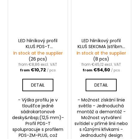
LED hliníkový profil
LED hliníkový profil
KLUŚ PDS-T
KLUŚ SEKOMA |stříbrná
|neanodizovaná
anoda
In stock at the supplier
In stock at the supplier
(26 pcs)
(8 pcs)
from €8,86 excl. VAT
from €45,12 excl. VAT
€10,72
€54,60
from
/ pcs
from
/ pcs
DETAIL
DETAIL
- Výška profilu je v
- Možnost získání linie
tloušťce jedné
světla - Jednoduchá
sádrokartonové
montáž a demontáž -
desky&nbsp;(12,5 mm)-
Možnost vytváření
Profil PDS-T
svítidel v přímé linii nebo
spolupracuje s profilem
s různými křivkami -
PDS-ZM-PLUS, což
Jednoduchý design