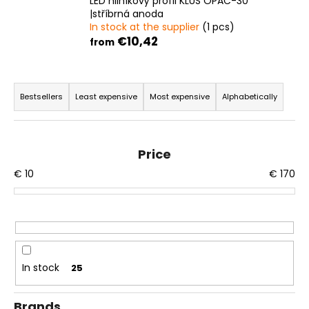
LED hliníkový profil KLUŚ OPAC-30
i
|stříbrná anoda
In stock at the supplier
(1 pcs)
n
€10,42
from
g
f
P
o
r
Bestsellers
Least expensive
Most expensive
Alphabetically
r
o
?
d
u
Price
c
€
10
€
170
t
SEARCH
s
o
r
W
t
In stock
25
e
i
r
n
e
Brands