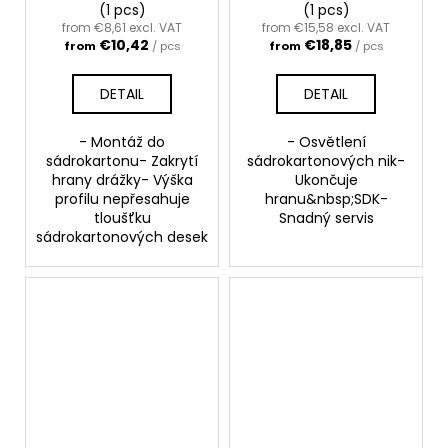
(1 pcs)
(1 pcs)
from €8,61 excl. VAT
from €15,58 excl. VAT
€10,42
€18,85
from
/ pcs
from
/ pcs
DETAIL
DETAIL
- Montáž do
- Osvětlení
sádrokartonu- Zakrytí
sádrokartonových nik-
hrany drážky- Výška
Ukončuje
profilu nepřesahuje
hranu&nbsp;SDK-
tloušťku
Snadný servis
sádrokartonových desek