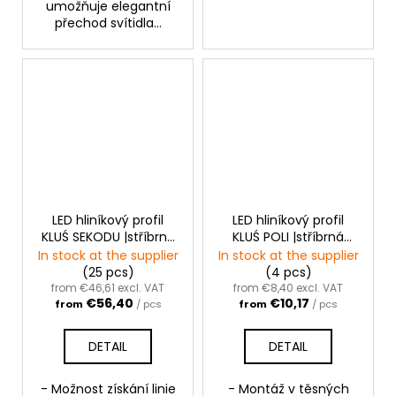
umožňuje elegantní
přechod svítidla...
LED hliníkový profil
LED hliníkový profil
KLUŚ SEKODU |stříbrná
KLUŚ POLI |stříbrná
anoda
anoda
In stock at the supplier
In stock at the supplier
(25 pcs)
(4 pcs)
from €46,61 excl. VAT
from €8,40 excl. VAT
€56,40
€10,17
from
/ pcs
from
/ pcs
DETAIL
DETAIL
- Možnost získání linie
- Montáž v těsných