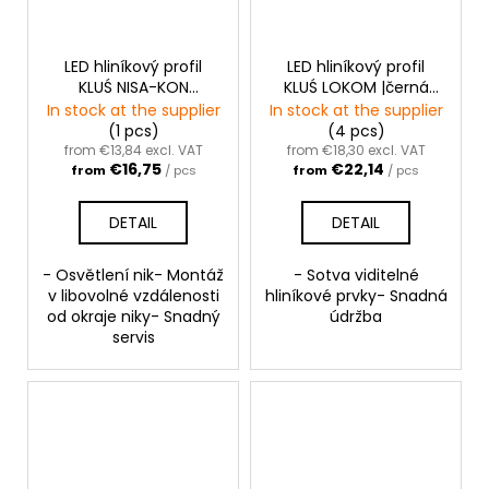
LED hliníkový profil
LED hliníkový profil
KLUŚ NISA-KON
KLUŚ LOKOM |černá
|neanodizovaná
anoda
In stock at the supplier
In stock at the supplier
(1 pcs)
(4 pcs)
from €13,84 excl. VAT
from €18,30 excl. VAT
€16,75
€22,14
from
/ pcs
from
/ pcs
DETAIL
DETAIL
- Osvětlení nik- Montáž
- Sotva viditelné
v libovolné vzdálenosti
hliníkové prvky- Snadná
od okraje niky- Snadný
údržba
servis