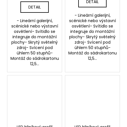
DETAIL
DETAIL
- Lineární galerijní,
- Lineární galerijní,
scénické nebo výstavní
scénické nebo výstavní
osvětlení- Svítidlo se
osvětlení- Svítidlo se
integruje do montážní
integruje do montážní
plochy- Skrytý světelný
plochy- Skrytý světelný
zdroj- Svícení pod
zdroj- Svícení pod
úhlem 50 stupňů-
úhlem 50 stupňů-
Montáž do sádrokartonu
Montáž do sádrokartonu
12,5...
12,5...
LED hliníkový profil
LED hliníkový profil