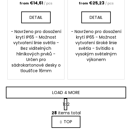
€14,61
€25,23
from
/ pcs
from
/ pcs
DETAIL
DETAIL
- Navrženo pro dosažení
- Navrženo pro dosažení
krytí IP65 - Možnost
krytí IP65 - Možnost
vytvoření linie světla -
vytvoření široké linie
Bez viditelných
světla - Svítidlo s
hliníkových prvků -
vysokým světelným
Určen pro
výkonem
sádrokartonové desky o
tloušťce 16mm
LOAD 4 MORE
P
1
2
a
L
g
28
items total
i
i
TOP
s
n
a
t