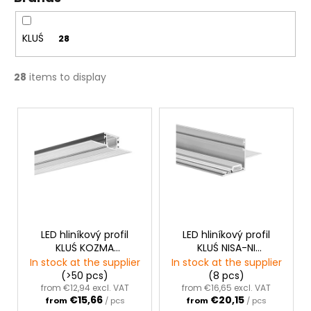
g
c
o
m
KLUŚ
28
m
e
28
items to display
n
d
L
i
s
t
o
f
p
r
LED hliníkový profil
LED hliníkový profil
KLUŚ KOZMA
KLUŚ NISA-NI
o
|neanodizovaná
|neanodizovaná
In stock at the supplier
In stock at the supplier
d
(>50 pcs)
(8 pcs)
u
from €12,94 excl. VAT
from €16,65 excl. VAT
€15,66
€20,15
from
/ pcs
from
/ pcs
c