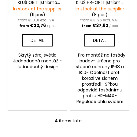
KLUŚ OBIT |stříbrná
KLUŚ HR-OPTI |stříbrná
anoda
anoda
In stock at the supplier
In stock at the supplier
(11 pcs)
(8 pcs)
from €18,81 excl. VAT
from €31,26 excl. VAT
€22,76
€37,82
from
/ pcs
from
/ pcs
DETAIL
DETAIL
- Skrytý zdroj světla -
- Pro montáž na fasády
Jednoduchá montáž -
budov- Určeno pro
Jednoduchý design
stupně ochrany IP68 a
IK10- Odolnost proti
korozi ve slaném
prostředí- Šířkou
odpovídá fasádnímu
profilu HR-MAX-
Regulace úhlu svícení
4
items total
L
i