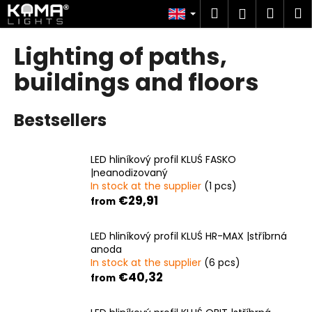
C
Skip
Search
Shop
M
Login
to
a
content
Back
Back
cart
r
Lighting of paths,
t
W
buildings and floors
h
a
Bestsellers
t
a
LED hliníkový profil KLUŚ FASKO
r
|neanodizovaný
e
In stock at the supplier
(1 pcs)
y
€29,91
from
o
u
LED hliníkový profil KLUŚ HR-MAX |stříbrná
anoda
l
In stock at the supplier
(6 pcs)
o
€40,32
from
o
k