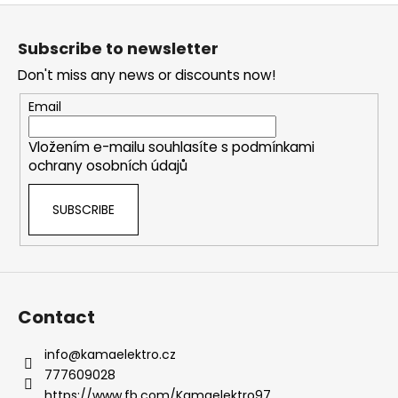
s
F
t
o
i
Subscribe to newsletter
o
n
Don't miss any news or discounts now!
g
t
c
e
Email
o
r
n
Vložením e-mailu souhlasíte s
podmínkami
t
ochrany osobních údajů
r
o
SUBSCRIBE
l
s
Contact
info
@
kamaelektro.cz
777609028
https://www.fb.com/Kamaelektro97