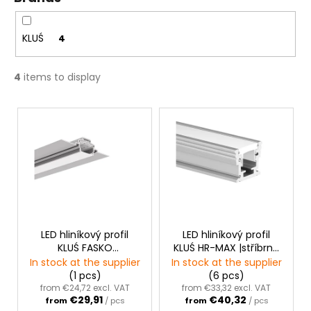
g
c
o
m
KLUŚ
4
m
e
4
items to display
n
d
L
i
s
t
o
f
p
r
LED hliníkový profil
LED hliníkový profil
KLUŚ FASKO
KLUŚ HR-MAX |stříbrná
o
|neanodizovaný
anoda
In stock at the supplier
In stock at the supplier
d
(1 pcs)
(6 pcs)
u
from €24,72 excl. VAT
from €33,32 excl. VAT
€29,91
€40,32
from
/ pcs
from
/ pcs
c