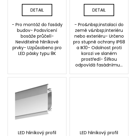
t
DETAIL
DETAIL
s
- Pro montáž do fasády
- Pro&nbsp;instalaci do
budov- Podsvícení
země v&nbsp;interiéru
bosáže průčelí-
nebo exteriéru- Určeno
Neviditelné hliníkové
pro stupně ochrany IP68
prvky- Uzpůsobeno pro
a IK10- Odolnost proti
LED pásky typu 8K
korozi ve slaném
prostředí- Šířkou
odpovídá fasádnímu...
LED hliníkový profil
LED hliníkový profil