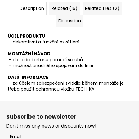
Description
Related (16)
Related files (2)
Discussion
ÚČEL PRODUKTU
- dekorativní a funkční osvětlení
MONTÁŽNÍ NÁVOD
- do sádrokartonu pomocí šroubů
- možnost snadného spojování do linie
DALŠÍ INFORMACE
- za účelem zabezpečení svítidla během montáže je
třeba použít ochrannou vložku TECH-KA
F
o
Subscribe to newsletter
o
Don't miss any news or discounts now!
t
e
Email