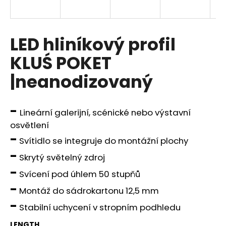
i
n
g
LED hliníkový profil
f
KLUŚ POKET
o
|neanodizovaný
r
?
-
Lineární galerijní, scénické nebo výstavní
osvětlení
-
Svítidlo se integruje do montážní plochy
SEARCH
-
Skrytý světelný zdroj
-
Svícení pod úhlem 50 stupňů
W
-
Montáž do sádrokartonu 12,5 mm
e
-
Stabilní uchycení v stropním podhledu
r
e
LENGTH