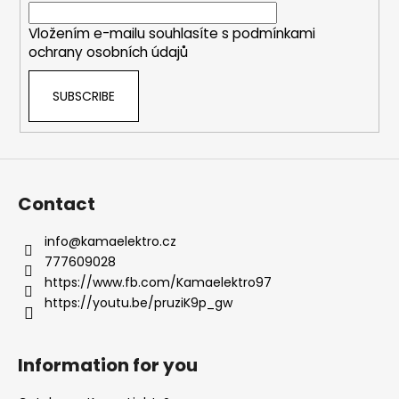
r
Vložením e-mailu souhlasíte s
podmínkami
ochrany osobních údajů
SUBSCRIBE
Contact
info
@
kamaelektro.cz
777609028
https://www.fb.com/Kamaelektro97
https://youtu.be/pruziK9p_gw
Information for you