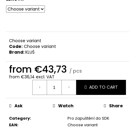
c
o
m
m
e
n
Choose variant
d
Code:
Choose variant
Brand:
KLUŚ
from
€43,73
/ pcs
from
€36,14
excl. VAT
Measure
ADD TO CART
price:
Ask
Watch
Share
Category
:
Pro zapuštění do SDK
EAN
:
Choose variant