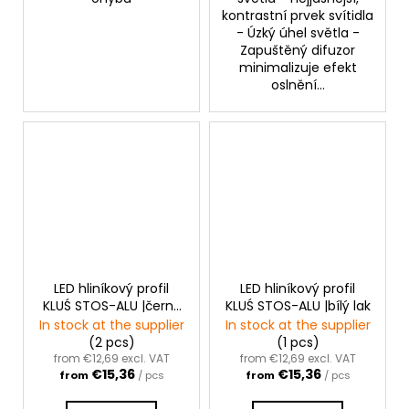
kontrastní prvek svítidla
- Úzký úhel světla -
Zapuštěný difuzor
minimalizuje efekt
oslnění...
LED hliníkový profil
LED hliníkový profil
KLUŚ STOS-ALU |černý
KLUŚ STOS-ALU |bílý lak
lak
In stock at the supplier
In stock at the supplier
(2 pcs)
(1 pcs)
from €12,69 excl. VAT
from €12,69 excl. VAT
€15,36
€15,36
from
/ pcs
from
/ pcs