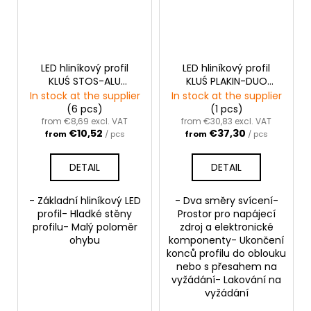
LED hliníkový profil
LED hliníkový profil
KLUŚ STOS-ALU
KLUŚ PLAKIN-DUO
|stříbrná anoda
|neanodizovaný
In stock at the supplier
In stock at the supplier
(6 pcs)
(1 pcs)
from €8,69 excl. VAT
from €30,83 excl. VAT
€10,52
€37,30
from
/ pcs
from
/ pcs
DETAIL
DETAIL
- Základní hliníkový LED
- Dva směry svícení-
profil- Hladké stěny
Prostor pro napájecí
profilu- Malý poloměr
zdroj a elektronické
ohybu
komponenty- Ukončení
konců profilu do oblouku
nebo s přesahem na
vyžádání- Lakování na
vyžádání