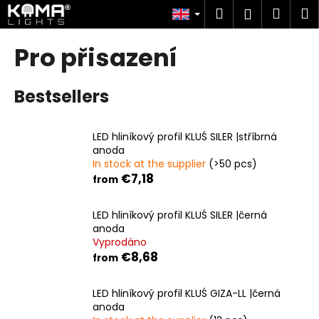
C
Skip
Search
Shop
M
Login
to
a
content
Back
Back
cart
r
Pro přisazení
t
W
Bestsellers
h
a
t
LED hliníkový profil KLUŚ SILER |stříbrná
a
anoda
In stock at the supplier
(>50 pcs)
r
€7,18
from
e
y
LED hliníkový profil KLUŚ SILER |černá
o
anoda
u
Vyprodáno
€8,68
l
from
o
LED hliníkový profil KLUŚ GIZA-LL |černá
o
anoda
k