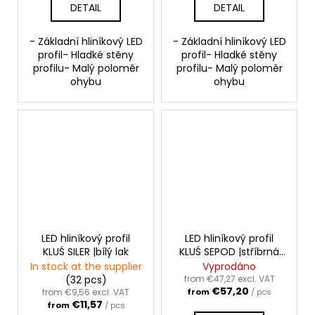
DETAIL
DETAIL
- Základní hliníkový LED
- Základní hliníkový LED
profil- Hladké stěny
profil- Hladké stěny
profilu- Malý poloměr
profilu- Malý poloměr
ohybu
ohybu
LED hliníkový profil
LED hliníkový profil
KLUŚ SILER |bílý lak
KLUŚ SEPOD |stříbrná
anoda
In stock at the supplier
Vyprodáno
(32 pcs)
from €47,27 excl. VAT
€57,20
from €9,56 excl. VAT
from
/ pcs
€11,57
from
/ pcs