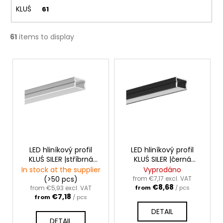
c
KLUŚ
61
o
m
m
61
items to display
e
n
L
d
i
s
t
o
f
p
r
LED hliníkový profil
LED hliníkový profil
KLUŚ SILER |stříbrná
KLUŚ SILER |černá
o
anoda
anoda
In stock at the supplier
Vyprodáno
d
(>50 pcs)
from €7,17 excl. VAT
€8,68
u
from €5,93 excl. VAT
from
/ pcs
€7,18
from
/ pcs
c
DETAIL
t
DETAIL