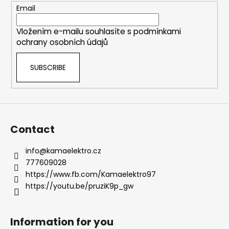
t
e
Email
r
r
o
Vložením e-mailu souhlasíte s
podmínkami
l
ochrany osobních údajů
s
SUBSCRIBE
Contact
info
@
kamaelektro.cz
777609028
https://www.fb.com/Kamaelektro97
https://youtu.be/pruziK9p_gw
Information for you