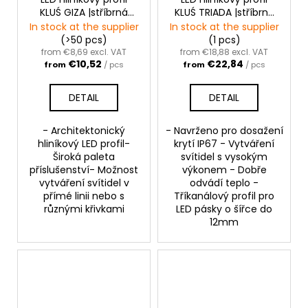
KLUŚ GIZA |stříbrná
KLUŚ TRIADA |stříbrná
anoda
anoda
In stock at the supplier
In stock at the supplier
(>50 pcs)
(1 pcs)
from €8,69 excl. VAT
from €18,88 excl. VAT
€10,52
€22,84
from
/ pcs
from
/ pcs
DETAIL
DETAIL
- Architektonický
- Navrženo pro dosažení
hliníkový LED profil-
krytí IP67 - Vytváření
Široká paleta
svítidel s vysokým
příslušenství- Možnost
výkonem - Dobře
vytváření svítidel v
odvádí teplo -
přímé linii nebo s
Tříkanálový profil pro
různými křivkami
LED pásky o šířce do
12mm