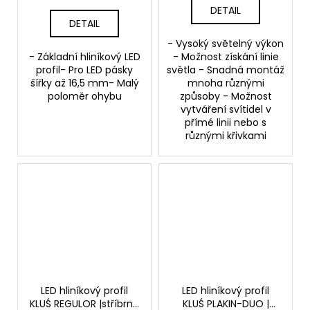
DETAIL
DETAIL
- Vysoký světelný výkon
- Základní hliníkový LED
- Možnost získání linie
profil- Pro LED pásky
světla - Snadná montáž
šířky až 16,5 mm- Malý
mnoha různými
poloměr ohybu
způsoby - Možnost
vytváření svítidel v
přímé linii nebo s
různými křivkami
LED hliníkový profil
LED hliníkový profil
KLUŚ REGULOR |stříbrná
KLUŚ PLAKIN-DUO |