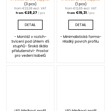
(3 pcs)
(1 pcs)
from €23,36 excl. VAT
from €12,65 excl. VAT
€28,27
€15,31
from
/ pcs
from
/ pcs
DETAIL
DETAIL
- Montáž v rozích-
- Minimalistická forma-
Svícení pod úhlem 45
Hladký povrch profilu
stupňů- Široká škála
příslušenství- Prostor
pro vedení kabelů
LED hliníkový profil
LED hliníkový profil