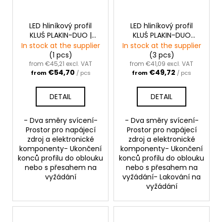
LED hliníkový profil
LED hliníkový profil
KLUŚ PLAKIN-DUO |
KLUŚ PLAKIN-DUO
černá anoda
|stříbrná anoda
In stock at the supplier
In stock at the supplier
(1 pcs)
(3 pcs)
from €45,21 excl. VAT
from €41,09 excl. VAT
€54,70
€49,72
from
/ pcs
from
/ pcs
DETAIL
DETAIL
- Dva směry svícení-
- Dva směry svícení-
Prostor pro napájecí
Prostor pro napájecí
zdroj a elektronické
zdroj a elektronické
komponenty- Ukončení
komponenty- Ukončení
konců profilu do oblouku
konců profilu do oblouku
nebo s přesahem na
nebo s přesahem na
vyžádání
vyžádání- Lakování na
vyžádání