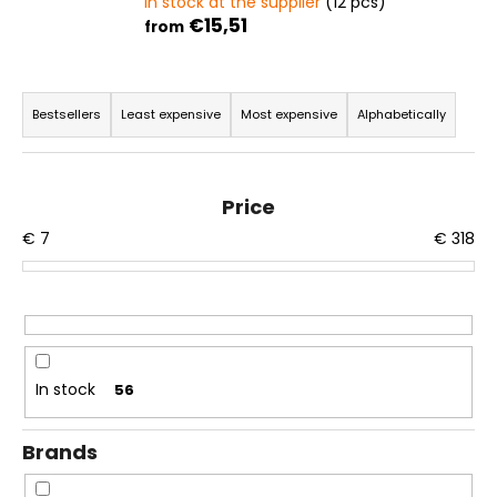
In stock at the supplier
(12 pcs)
i
€15,51
from
n
g
P
f
r
Bestsellers
Least expensive
Most expensive
Alphabetically
o
o
r
d
?
u
Price
c
€
7
€
318
t
s
o
SEARCH
r
t
In stock
56
i
W
n
e
Brands
r
g
e