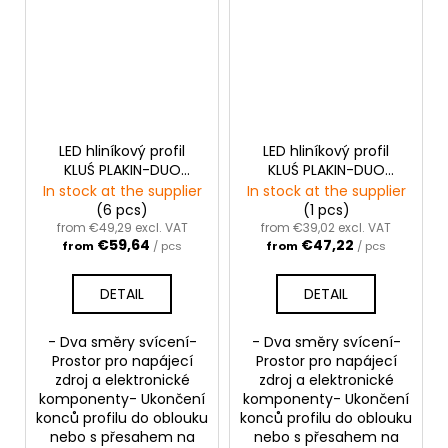
LED hliníkový profil
LED hliníkový profil
KLUŚ PLAKIN-DUO
KLUŚ PLAKIN-DUO
|stříbrná anoda
|neanodizovaný
In stock at the supplier
In stock at the supplier
(6 pcs)
(1 pcs)
from €49,29 excl. VAT
from €39,02 excl. VAT
€59,64
€47,22
from
/ pcs
from
/ pcs
DETAIL
DETAIL
- Dva směry svícení-
- Dva směry svícení-
Prostor pro napájecí
Prostor pro napájecí
zdroj a elektronické
zdroj a elektronické
komponenty- Ukončení
komponenty- Ukončení
konců profilu do oblouku
konců profilu do oblouku
nebo s přesahem na
nebo s přesahem na