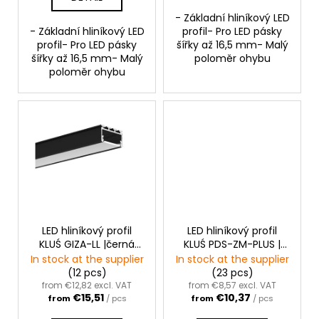
s
- Základní hliníkový LED
- Základní hliníkový LED
profil- Pro LED pásky
profil- Pro LED pásky
šířky až 16,5 mm- Malý
šířky až 16,5 mm- Malý
poloměr ohybu
poloměr ohybu
LED hliníkový profil
LED hliníkový profil
KLUŚ GIZA-LL |černá
KLUŚ PDS-ZM-PLUS |
anoda
černá anoda
In stock at the supplier
In stock at the supplier
(12 pcs)
(23 pcs)
from €12,82 excl. VAT
from €8,57 excl. VAT
€15,51
€10,37
from
/ pcs
from
/ pcs