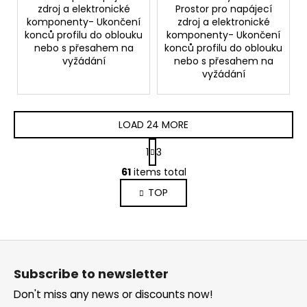
zdroj a elektronické
Prostor pro napájecí
komponenty- Ukončení
zdroj a elektronické
konců profilu do oblouku
komponenty- Ukončení
nebo s přesahem na
konců profilu do oblouku
vyžádání
nebo s přesahem na
vyžádání
LOAD 24 MORE
P
1
3
a
L
g
61
items total
i
i
TOP
s
n
a
t
t
i
i
n
F
o
g
n
o
c
Subscribe to newsletter
o
o
Don't miss any news or discounts now!
t
n