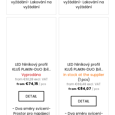
vyžádání- Lakování na
vyžádání- Lakování na
vyžádání
vyžádání
LED hliníkový profil
LED hliníkový profil
KLUŚ PLAKIN-DUO |bílý
KLUŚ PLAKIN-DUO |bílý
lak
lak
Vyprodáno
In stock at the supplier
from €61,28 excl. VAT
(1 pcs)
€74,15
from
/ pcs
from €69,48 excl. VAT
€84,07
from
/ pcs
DETAIL
DETAIL
- Dva směry svícení-
Prostor pro napájecí
- Dva směry svícení-