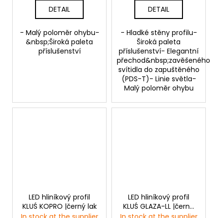
DETAIL
DETAIL
- Malý poloměr ohybu-
- Hladké stěny profilu-
&nbsp;Široká paleta
Široká paleta
příslušenství
příslušenství- Elegantní
přechod&nbsp;zavěšeného
svítidla do zapuštěného
(PDS-T)- Linie světla-
Malý poloměr ohybu
LED hliníkový profil
LED hliníkový profil
KLUŚ KOPRO |černý lak
KLUŚ GLAZA-LL |černá
anoda
In stock at the supplier
In stock at the supplier