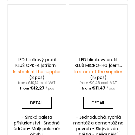
LED hliníkový profil
LED hliníkový profil
KLUŚ OPK-4 |stříbrná
KLUŚ MICRO-HG |černá
anoda
anoda
In stock at the supplier
In stock at the supplier
(3 pcs)
(15 pcs)
from €10,14 excl. VAT
from €9,48 excl. VAT
€12,27
€11,47
from
/ pcs
from
/ pcs
DETAIL
DETAIL
- Široká paleta
- Jednoduchá, rychlá
příslušenství- Snadná
montáž a demontáž na
údržba- Malý poloměr
povrch - Skrývá zdroj
ohybu
světla - nejjasnější,