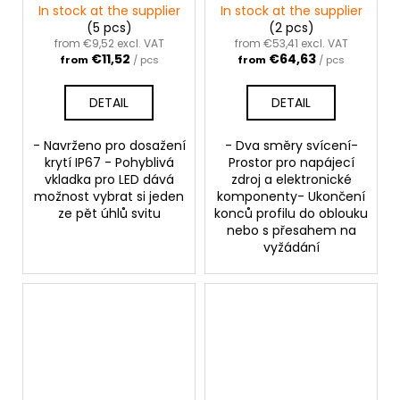
anoda
černá anoda
In stock at the supplier
In stock at the supplier
(5 pcs)
(2 pcs)
from €9,52 excl. VAT
from €53,41 excl. VAT
€11,52
€64,63
from
/ pcs
from
/ pcs
DETAIL
DETAIL
- Navrženo pro dosažení
- Dva směry svícení-
krytí IP67 - Pohyblivá
Prostor pro napájecí
vkladka pro LED dává
zdroj a elektronické
možnost vybrat si jeden
komponenty- Ukončení
ze pět úhlů svitu
konců profilu do oblouku
nebo s přesahem na
vyžádání