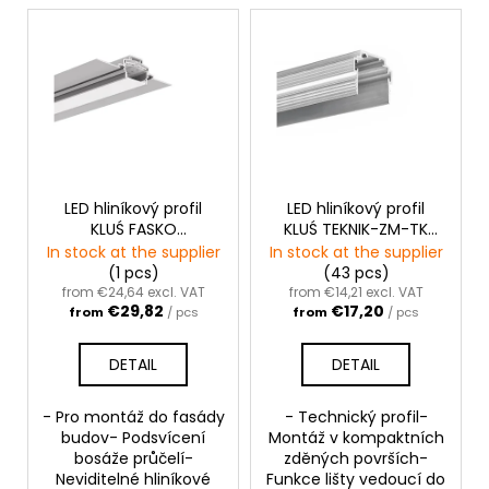
c
L
o
i
m
s
m
t
e
o
n
f
d
p
r
LED hliníkový profil
LED hliníkový profil
KLUŚ FASKO
KLUŚ TEKNIK-ZM-TK
o
|neanodizovaný
|neanodizovaný
In stock at the supplier
In stock at the supplier
d
(1 pcs)
(43 pcs)
u
from €24,64 excl. VAT
from €14,21 excl. VAT
€29,82
€17,20
from
/ pcs
from
/ pcs
c
t
DETAIL
DETAIL
s
- Pro montáž do fasády
- Technický profil-
budov- Podsvícení
Montáž v kompaktních
bosáže průčelí-
zděných površích-
Neviditelné hliníkové
Funkce lišty vedoucí do