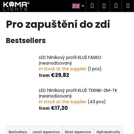
C
Skip
Search
Shop
M
Login
to
a
content
Back
Back
cart
r
Pro zapuštění do zdi
t
W
Bestsellers
h
a
t
LED hliníkový profil KLUŚ FASKO
a
|neanodizovaný
In stock at the supplier
(1 pcs)
r
€29,82
from
e
y
LED hliníkový profil KLUŚ TEKNIK-ZM-TK
o
|neanodizovaný
u
In stock at the supplier
(43 pcs)
€17,20
l
from
o
P
o
r
k
Bestsellers
Least expensive
Most expensive
Alphabetically