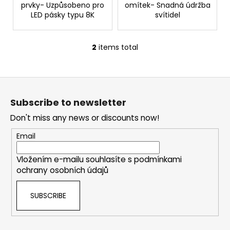
prvky- Uzpůsobeno pro
omítek- Snadná údržba
LED pásky typu 8K
svítidel
2
items total
L
i
s
F
t
o
i
Subscribe to newsletter
o
n
Don't miss any news or discounts now!
g
t
c
e
Email
o
r
n
Vložením e-mailu souhlasíte s
podmínkami
t
ochrany osobních údajů
r
o
SUBSCRIBE
l
s