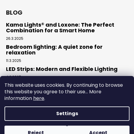
BLOG
Kama Lights® and Loxone: The Perfect
Combination for a Smart Home
26.3.2025
Bedroom lighting: A quiet zone for
relaxation
11.3.2025
LED Strips: Modern and Flexible Lighting
4.2.2025
This website uses cookies. By continuing to browse
this website you agree to their use... More
Facebook
information
here
.
Settings
Created by Shoptet
Reject
Accept
Copyright 2026
Kama elektro
. All rights reserved.